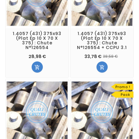
1.4057 (431) 375x93
1.4057 (431) 375x93
(Plat Ep 10 X 70 X
(Plat Ep 10 X 70 X
375) : Chute
375) : Chute
N°126554
N°126554 + CCPU 3.1
28,98 €
33,78 €
38,58 €


Promo !
Pack