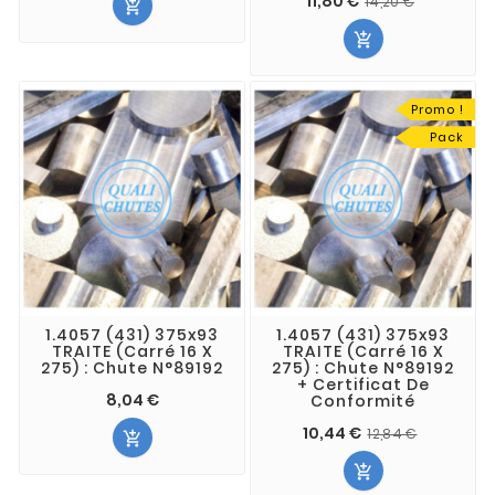
11,80 €
14,20 €


Promo !
Pack
1.4057 (431) 375x93
1.4057 (431) 375x93
TRAITE (Carré 16 X
TRAITE (Carré 16 X
275) : Chute N°89192
275) : Chute N°89192
+ Certificat De
8,04 €
Conformité
10,44 €
12,84 €

