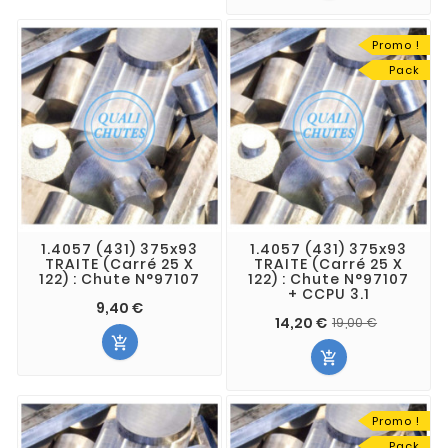
Promo !
Pack
1.4057 (431) 375x93
1.4057 (431) 375x93
TRAITE (Carré 25 X
TRAITE (Carré 25 X
122) : Chute N°97107
122) : Chute N°97107
+ CCPU 3.1
9,40 €
14,20 €
19,00 €


Promo !
Pack