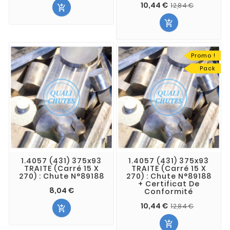
10,44 €
12,84 €


Promo !
Pack
1.4057 (431) 375x93
1.4057 (431) 375x93
TRAITE (Carré 15 X
TRAITE (Carré 15 X
270) : Chute N°89188
270) : Chute N°89188
+ Certificat De
8,04 €
Conformité
10,44 €
12,84 €

