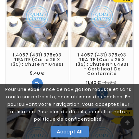
1.4057 (431) 375x93
1.4057 (431) 375x93
TRAITE (Carré 25 X
TRAITE (Carré 25 X
135) : Chute N°104901
135) : Chute N°104901
+ Certificat De
9,40 €
Conformité
11,80 €
14,20 €

Pour une expérience de navigation robuste et sans

rouille sur notre site, nous utilisons des cookies. En
poursuivant votre navigation, vous acceptez leur
utilisation. Pour plus de détails, consulter notre
Promo !
politique de confidentialité.
Pack
Accept All