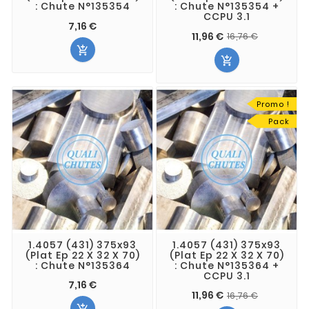
: Chute N°135354
: Chute N°135354 +
CCPU 3.1
7,16 €
11,96 €
16,76 €


Promo !
Pack
1.4057 (431) 375x93
1.4057 (431) 375x93
(Plat Ep 22 X 32 X 70)
(Plat Ep 22 X 32 X 70)
: Chute N°135364
: Chute N°135364 +
CCPU 3.1
7,16 €
11,96 €
16,76 €