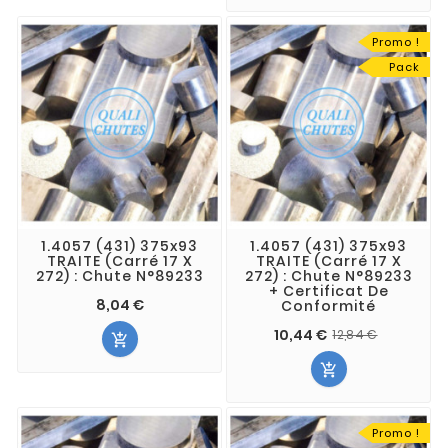
Promo !
Pack
1.4057 (431) 375x93
1.4057 (431) 375x93
TRAITE (Carré 17 X
TRAITE (Carré 17 X
272) : Chute N°89233
272) : Chute N°89233
+ Certificat De
8,04 €
Conformité
10,44 €
12,84 €


Promo !