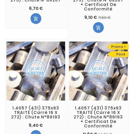
+ Certificat De
6,70 €
Conformité
9,10 €
11,50 €


Promo !
Pack
1.4057 (431) 375x93
1.4057 (431) 375x93
TRAITE (Carré 16 X
TRAITE (Carré 16 X
272) : Chute N°89193
272) : Chute N°89193
+ Certificat De
9,40 €
Conformité