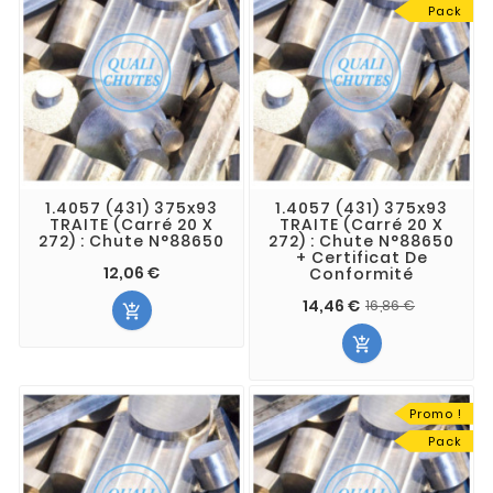
Pack
1.4057 (431) 375x93
1.4057 (431) 375x93
TRAITE (Carré 20 X
TRAITE (Carré 20 X
272) : Chute N°88650
272) : Chute N°88650
+ Certificat De
12,06 €
Conformité
14,46 €
16,86 €


Promo !
Pack