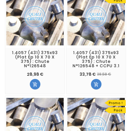
Pack
1.4057 (431) 375x93
1.4057 (431) 375x93
(Plat Ep 10 X 70 X
(Plat Ep 10 X 70 X
375) : Chute
375) : Chute
N°126548
N°126548 + CCPU 3.1
28,98 €
33,78 €
38,58 €


Promo !
Pack