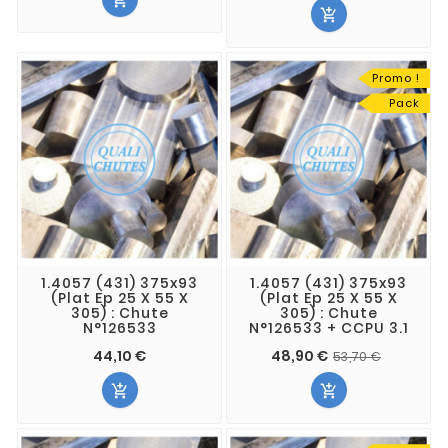


Promo !
Pack
1.4057 (431) 375x93
1.4057 (431) 375x93
(Plat Ep 25 X 55 X
(Plat Ep 25 X 55 X
305) : Chute
305) : Chute
N°126533
N°126533 + CCPU 3.1
44,10 €
48,90 €
53,70 €

