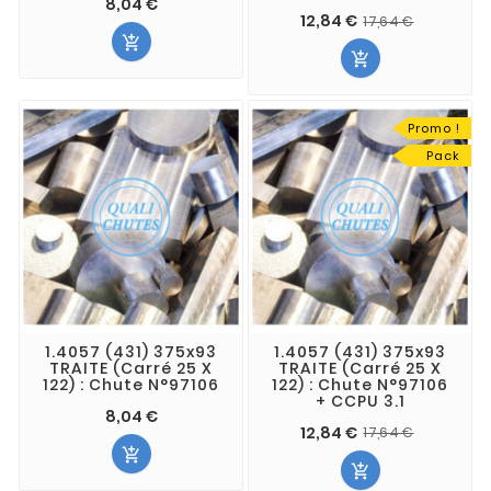
8,04 €
12,84 €
17,64 €


Promo !
Pack
1.4057 (431) 375x93
1.4057 (431) 375x93
TRAITE (Carré 25 X
TRAITE (Carré 25 X
122) : Chute N°97106
122) : Chute N°97106
+ CCPU 3.1
8,04 €
12,84 €
17,64 €

