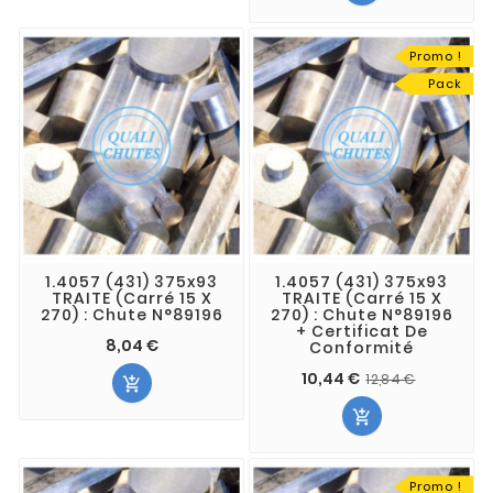
Promo !
Pack
1.4057 (431) 375x93
1.4057 (431) 375x93
TRAITE (Carré 15 X
TRAITE (Carré 15 X
270) : Chute N°89196
270) : Chute N°89196
+ Certificat De
8,04 €
Conformité
10,44 €
12,84 €


Promo !