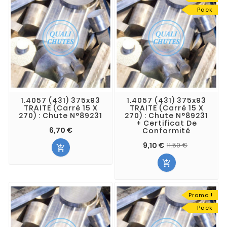
Pack
1.4057 (431) 375x93
1.4057 (431) 375x93
TRAITE (Carré 15 X
TRAITE (Carré 15 X
270) : Chute N°89231
270) : Chute N°89231
+ Certificat De
6,70 €
Conformité
9,10 €
11,50 €


Promo !
Pack