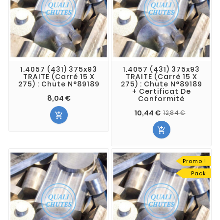
1.4057 (431) 375x93
1.4057 (431) 375x93
TRAITE (Carré 15 X
TRAITE (Carré 15 X
275) : Chute N°89189
275) : Chute N°89189
+ Certificat De
8,04 €
Conformité
10,44 €
12,84 €


Promo !
Pack