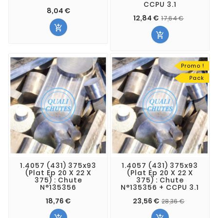
CCPU 3.1
8,04 €
12,84 €
17,64 €


Promo !
Pack
1.4057 (431) 375x93
1.4057 (431) 375x93
(Plat Ep 20 X 22 X
(Plat Ep 20 X 22 X
375) : Chute
375) : Chute
N°135356
N°135356 + CCPU 3.1
18,76 €
23,56 €
28,36 €