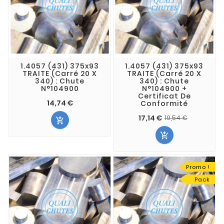
1.4057 (431) 375x93
1.4057 (431) 375x93
TRAITE (Carré 20 X
TRAITE (Carré 20 X
340) : Chute
340) : Chute
N°104900
N°104900 +
Certificat De
14,74 €
Conformité
17,14 €
19,54 €


Promo !
Pack