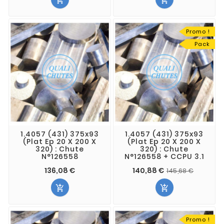


Promo !
Pack
1.4057 (431) 375x93
1.4057 (431) 375x93
(Plat Ep 20 X 200 X
(Plat Ep 20 X 200 X
320) : Chute
320) : Chute
N°126558
N°126558 + CCPU 3.1
136,08 €
140,88 €
145,68 €


Promo !