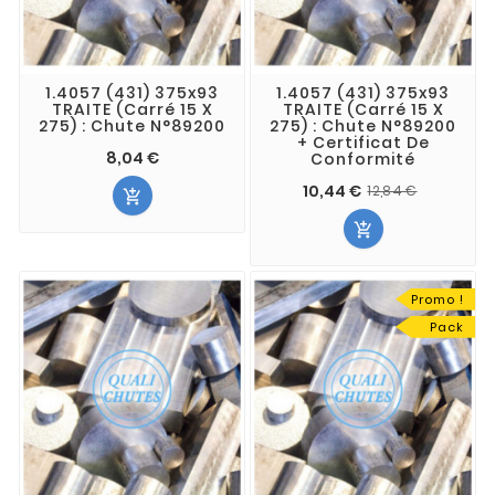
1.4057 (431) 375x93
1.4057 (431) 375x93
TRAITE (Carré 15 X
TRAITE (Carré 15 X
275) : Chute N°89200
275) : Chute N°89200
+ Certificat De
8,04 €
Conformité
10,44 €
12,84 €


Promo !
Pack