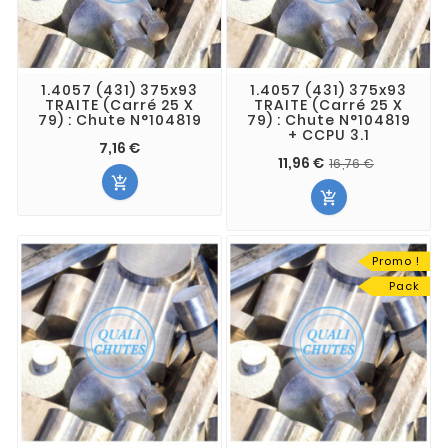
1.4057 (431) 375x93
1.4057 (431) 375x93
TRAITE (Carré 25 X
TRAITE (Carré 25 X
79) : Chute N°104819
79) : Chute N°104819
+ CCPU 3.1
7,16 €
11,96 €
16,76 €


Promo !
Pack