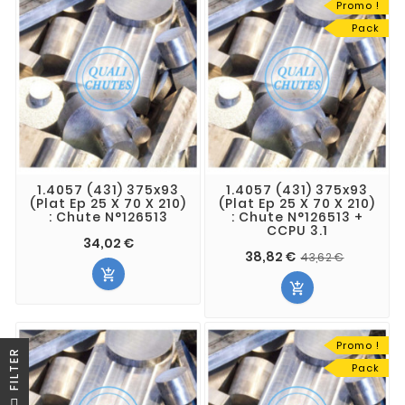
Promo !
Pack
1.4057 (431) 375x93
1.4057 (431) 375x93
(Plat Ep 25 X 70 X 210)
(Plat Ep 25 X 70 X 210)
: Chute N°126513
: Chute N°126513 +
CCPU 3.1
34,02 €
38,82 €
43,62 €


Promo !
R
Pack
F
I
L
T
E