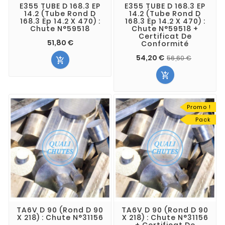
E355 TUBE D 168.3 EP
E355 TUBE D 168.3 EP
14.2 (Tube Rond D
14.2 (Tube Rond D
168.3 Ep 14.2 X 470) :
168.3 Ep 14.2 X 470) :
Chute N°59518
Chute N°59518 +
Certificat De
51,80 €
Conformité
54,20 €
56,60 €


Promo !
Pack
TA6V D 90 (Rond D 90
TA6V D 90 (Rond D 90
X 218) : Chute N°31156
X 218) : Chute N°31156
+ Certificat De