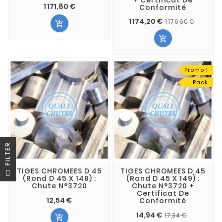
1 171,80 €
Conformité
1 174,20 €
1 176,60 €


Promo !
Pack
R
F
I
L
T
E
TIGES CHROMEES D 45
TIGES CHROMEES D 45
(Rond D 45 X 149) :
(Rond D 45 X 149) :
Chute N°3720
Chute N°3720 +
Certificat De
12,54 €
Conformité
14,94 €
17,34 €
