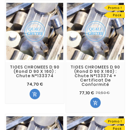
Promo !
Pack
TIGES CHROMEES D 90
TIGES CHROMEES D 90
(Rond D 90 X 160) :
(Rond D 90 X 160) :
Chute N°133374
Chute N°133374 +
Certificat De
74,70 €
Conformité
77,10 €
79,50 €


Promo !
Pack