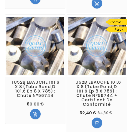

Promo !
Pack
TU52B EBAUCHE 101.6
TU52B EBAUCHE 101.6
X 8 (Tube Rond D
X 8 (Tube Rond D
101.6 Ep 8 X 785) :
101.6 Ep 8 X 785) :
Chute N°56744
Chute N°56744 +
Certificat De
60,00 €
Conformité
62,40 €
64,80 €

