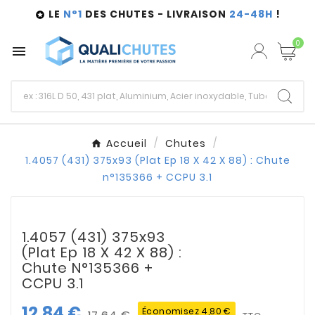
LE
N°1
DES CHUTES - LIVRAISON
24-48H
!

0

Accueil
Chutes
1.4057 (431) 375x93 (Plat Ep 18 X 42 X 88) : Chute
n°135366 + CCPU 3.1
1.4057 (431) 375x93
(Plat Ep 18 X 42 X 88) :
Chute N°135366 +
CCPU 3.1
12,84 €
Économisez 4,80 €