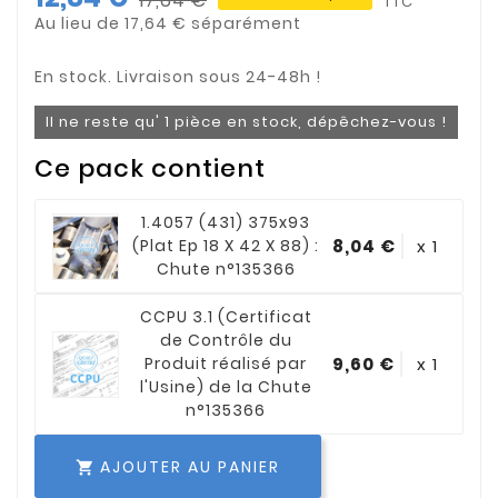
17,64 €
TTC
Au lieu de 17,64 €
Il ne reste qu' 1 pièce en stock, dépêchez-vous !
Ce pack contient
1.4057 (431) 375x93
(Plat Ep 18 X 42 X 88) :
8,04 €
x 1
Chute n°135366
CCPU 3.1 (Certificat
de Contrôle du
Produit réalisé par
9,60 €
x 1
l'Usine) de la Chute
n°135366
AJOUTER AU PANIER
