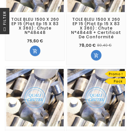
R
TOLE BLEU 1500 X 260
TOLE BLEU 1500 X 260
EP 15 (Plat Ep 15 X 83
EP 15 (Plat Ep 15 X 83
F
I
L
T
E
X 360) : Chute
X 360) : Chute
N°48448
N°48448 + Certificat
De Conformité
75,60 €
78,00 €
80,40 €


Promo !
Pack