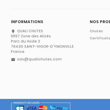
INFORMATIONS
NOS PRO
QUALI CHUTES
Chutes
location_on
5557 Zone des Alizés
Certificat
Parc du Hode 2
76430 SAINT-VIGOR-D'YMONVILLE
France
sav@qualichutes.com
email