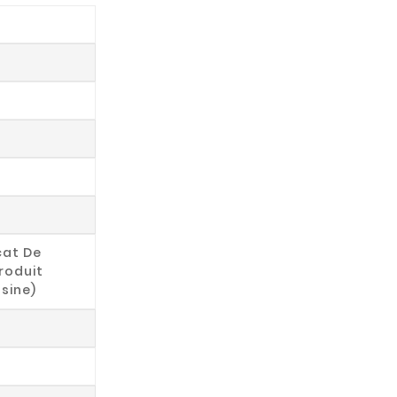
cat De
roduit
Usine)