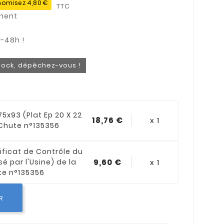
omisez 4,80 €
TTC
stock, dépêchez-vous !
75x93 (Plat Ep 20 X 22
18,76 €
x 1
 Chute n°135356
ificat de Contrôle du
sé par l'Usine) de la
9,60 €
x 1
te n°135356
R