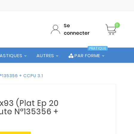
Se
0
connecter
PRATIQUE
LASTIQUES
AUTRES
PAR FORME
n°135356 + CCPU 3.1
5x93 (Plat Ep 20
hute N°135356 +