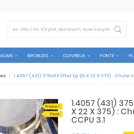
NIUMS
BRONZES
CUIVREUX
FONTE
P
tes
1.4057 (431) 375x93 (Plat Ep 20 X 22 X 375) : Chute 
1.4057 (431) 37
Promo !
X 22 X 375) : C
Pack
CCPU 3.1