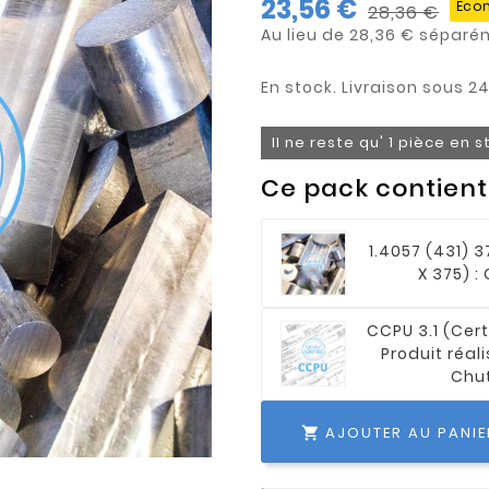
23,56 €
Écon
28,36 €
Au lieu de 28,36 €
Il ne reste qu' 1 pièce en 
Ce pack contient
1.4057 (431) 3
X 375) :
CCPU 3.1 (Cert
Produit réali
Chu
AJOUTER AU PANIE
