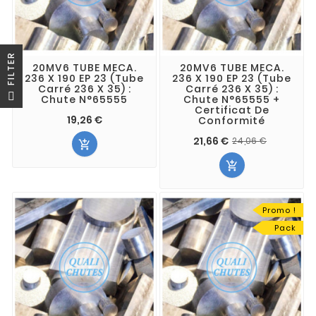
R
20MV6 TUBE MECA.
20MV6 TUBE MECA.
236 X 190 EP 23 (Tube
236 X 190 EP 23 (Tube
Carré 236 X 35) :
Carré 236 X 35) :
F
I
L
T
E
Chute N°65555
Chute N°65555 +
Certificat De
19,26 €
Conformité
21,66 €
24,06 €


Promo !
Pack