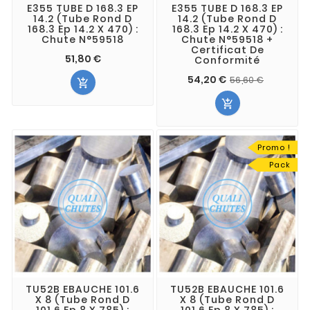
E355 TUBE D 168.3 EP
E355 TUBE D 168.3 EP
14.2 (Tube Rond D
14.2 (Tube Rond D
168.3 Ep 14.2 X 470) :
168.3 Ep 14.2 X 470) :
Chute N°59518
Chute N°59518 +
Certificat De
51,80 €
Conformité
54,20 €
56,60 €


Promo !
Pack
TU52B EBAUCHE 101.6
TU52B EBAUCHE 101.6
X 8 (Tube Rond D
X 8 (Tube Rond D
101.6 Ep 8 X 785) :
101.6 Ep 8 X 785) :