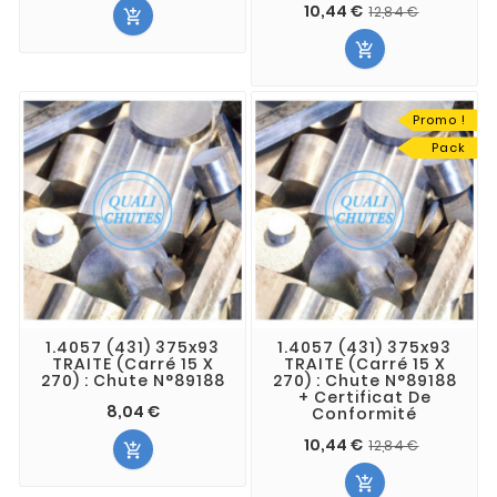
10,44 €
12,84 €


Promo !
Pack
1.4057 (431) 375x93
1.4057 (431) 375x93
TRAITE (Carré 15 X
TRAITE (Carré 15 X
270) : Chute N°89188
270) : Chute N°89188
+ Certificat De
8,04 €
Conformité
10,44 €
12,84 €

