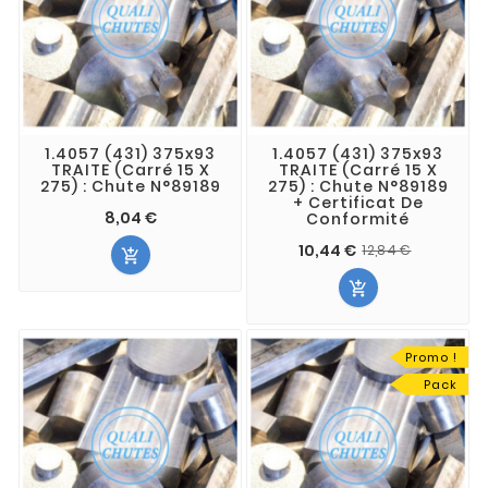
1.4057 (431) 375x93
1.4057 (431) 375x93
TRAITE (Carré 15 X
TRAITE (Carré 15 X
275) : Chute N°89189
275) : Chute N°89189
+ Certificat De
8,04 €
Conformité
10,44 €
12,84 €


Promo !
Pack