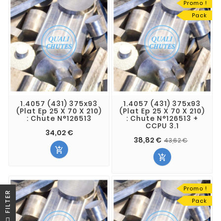
Promo !
Pack
1.4057 (431) 375x93
1.4057 (431) 375x93
(Plat Ep 25 X 70 X 210)
(Plat Ep 25 X 70 X 210)
: Chute N°126513
: Chute N°126513 +
CCPU 3.1
34,02 €
38,82 €
43,62 €


Promo !
R
Pack
F
I
L
T
E