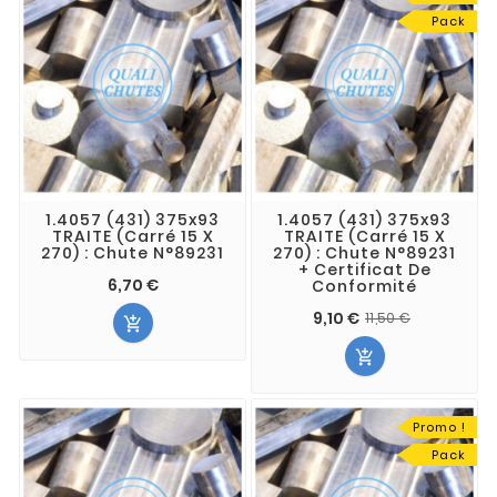
Pack
1.4057 (431) 375x93
1.4057 (431) 375x93
TRAITE (Carré 15 X
TRAITE (Carré 15 X
270) : Chute N°89231
270) : Chute N°89231
+ Certificat De
6,70 €
Conformité
9,10 €
11,50 €


Promo !
Pack