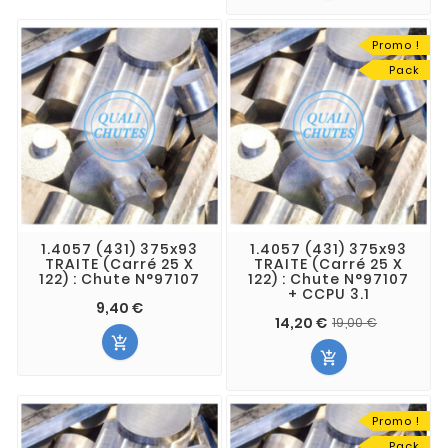
Promo !
Pack
1.4057 (431) 375x93
1.4057 (431) 375x93
TRAITE (Carré 25 X
TRAITE (Carré 25 X
122) : Chute N°97107
122) : Chute N°97107
+ CCPU 3.1
9,40 €
14,20 €
19,00 €


Promo !
Pack