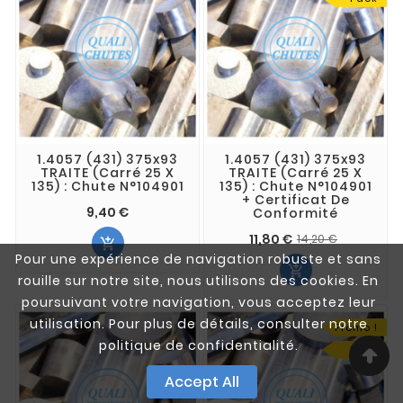
1.4057 (431) 375x93
1.4057 (431) 375x93
TRAITE (Carré 25 X
TRAITE (Carré 25 X
135) : Chute N°104901
135) : Chute N°104901
+ Certificat De
9,40 €
Conformité
11,80 €
14,20 €

Pour une expérience de navigation robuste et sans

rouille sur notre site, nous utilisons des cookies. En
poursuivant votre navigation, vous acceptez leur
utilisation. Pour plus de détails, consulter notre
Promo !
politique de confidentialité.
Pack
Accept All