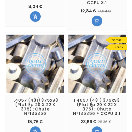
CCPU 3.1
8,04 €
12,84 €
17,64 €


Promo !
Pack
1.4057 (431) 375x93
1.4057 (431) 375x93
(Plat Ep 20 X 22 X
(Plat Ep 20 X 22 X
375) : Chute
375) : Chute
N°135356
N°135356 + CCPU 3.1
18,76 €
23,56 €
28,36 €