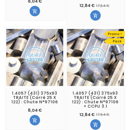
8,04 €
12,84 €
17,64 €


Promo !
Pack
1.4057 (431) 375x93
1.4057 (431) 375x93
TRAITE (Carré 25 X
TRAITE (Carré 25 X
122) : Chute N°97106
122) : Chute N°97106
+ CCPU 3.1
8,04 €
12,84 €
17,64 €

