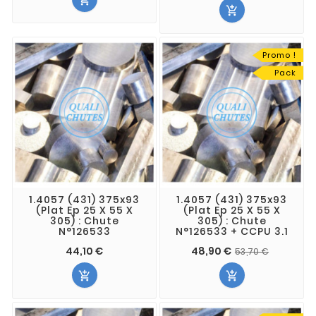


Promo !
Pack
1.4057 (431) 375x93
1.4057 (431) 375x93
(Plat Ep 25 X 55 X
(Plat Ep 25 X 55 X
305) : Chute
305) : Chute
N°126533
N°126533 + CCPU 3.1
44,10 €
48,90 €
53,70 €

