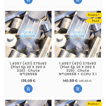


Promo !
Pack
1.4057 (431) 375x93
1.4057 (431) 375x93
(Plat Ep 20 X 200 X
(Plat Ep 20 X 200 X
320) : Chute
320) : Chute
N°126558
N°126558 + CCPU 3.1
136,08 €
140,88 €
145,68 €


Promo !