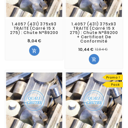
1.4057 (431) 375x93
1.4057 (431) 375x93
TRAITE (Carré 15 X
TRAITE (Carré 15 X
275) : Chute N°89200
275) : Chute N°89200
+ Certificat De
8,04 €
Conformité
10,44 €
12,84 €


Promo !
Pack