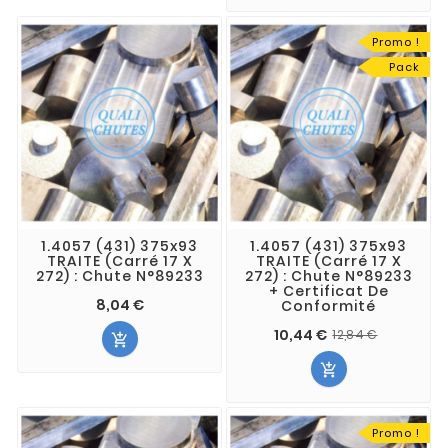
Promo !
Pack
1.4057 (431) 375x93
1.4057 (431) 375x93
TRAITE (Carré 17 X
TRAITE (Carré 17 X
272) : Chute N°89233
272) : Chute N°89233
+ Certificat De
8,04 €
Conformité
10,44 €
12,84 €


Promo !