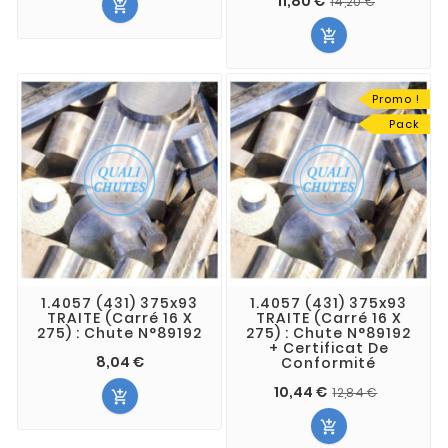
11,80 €
14,20 €


Promo !
Pack
1.4057 (431) 375x93
1.4057 (431) 375x93
TRAITE (Carré 16 X
TRAITE (Carré 16 X
275) : Chute N°89192
275) : Chute N°89192
+ Certificat De
8,04 €
Conformité
10,44 €
12,84 €

