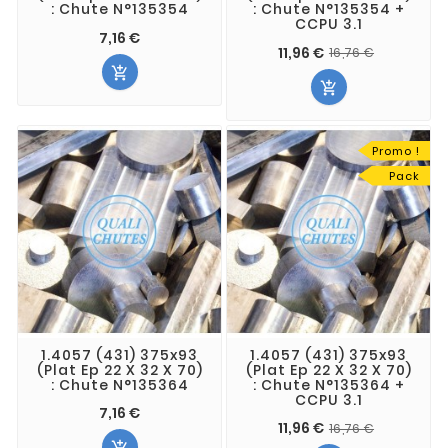
: Chute N°135354
: Chute N°135354 +
CCPU 3.1
7,16 €
11,96 €
16,76 €


Promo !
Pack
1.4057 (431) 375x93
1.4057 (431) 375x93
(Plat Ep 22 X 32 X 70)
(Plat Ep 22 X 32 X 70)
: Chute N°135364
: Chute N°135364 +
CCPU 3.1
7,16 €
11,96 €
16,76 €