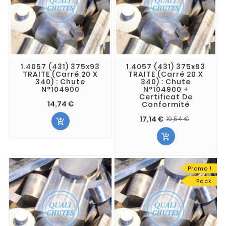
1.4057 (431) 375x93
1.4057 (431) 375x93
TRAITE (Carré 20 X
TRAITE (Carré 20 X
340) : Chute
340) : Chute
N°104900
N°104900 +
Certificat De
14,74 €
Conformité
17,14 €
19,54 €


Promo !
Pack