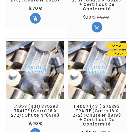
+ Certificat De
6,70 €
Conformité
9,10 €
11,50 €


Promo !
Pack
1.4057 (431) 375x93
1.4057 (431) 375x93
TRAITE (Carré 16 X
TRAITE (Carré 16 X
272) : Chute N°89193
272) : Chute N°89193
+ Certificat De
9,40 €
Conformité