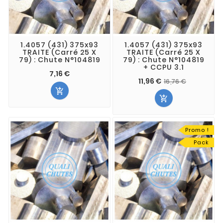
1.4057 (431) 375x93
1.4057 (431) 375x93
TRAITE (Carré 25 X
TRAITE (Carré 25 X
79) : Chute N°104819
79) : Chute N°104819
+ CCPU 3.1
7,16 €
11,96 €
16,76 €


Promo !
Pack