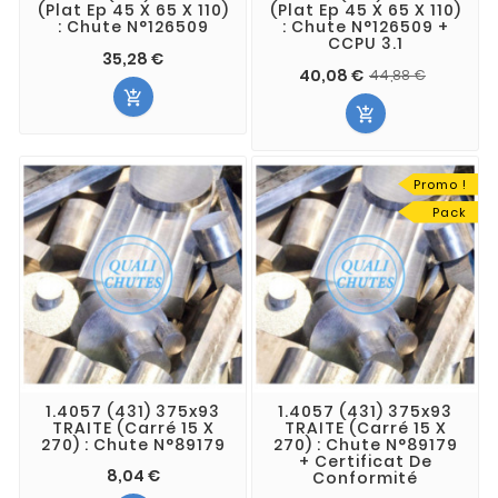
(Plat Ep 45 X 65 X 110)
(Plat Ep 45 X 65 X 110)
: Chute N°126509
: Chute N°126509 +
CCPU 3.1
35,28 €
40,08 €
44,88 €


Promo !
Pack
1.4057 (431) 375x93
1.4057 (431) 375x93
TRAITE (Carré 15 X
TRAITE (Carré 15 X
270) : Chute N°89179
270) : Chute N°89179
+ Certificat De
8,04 €
Conformité