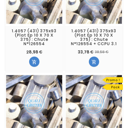
1.4057 (431) 375x93
1.4057 (431) 375x93
(Plat Ep 10 X 70 X
(Plat Ep 10 X 70 X
375) : Chute
375) : Chute
N°126554
N°126554 + CCPU 3.1
28,98 €
33,78 €
38,58 €


Promo !
Pack