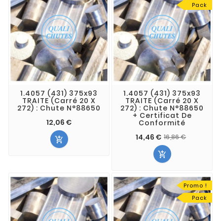
Pack
1.4057 (431) 375x93
1.4057 (431) 375x93
TRAITE (Carré 20 X
TRAITE (Carré 20 X
272) : Chute N°88650
272) : Chute N°88650
+ Certificat De
12,06 €
Conformité
14,46 €
16,86 €


Promo !
Pack