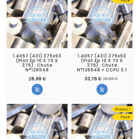
Pack
1.4057 (431) 375x93
1.4057 (431) 375x93
(Plat Ep 10 X 70 X
(Plat Ep 10 X 70 X
375) : Chute
375) : Chute
N°126548
N°126548 + CCPU 3.1
28,98 €
33,78 €
38,58 €


Promo !
Pack