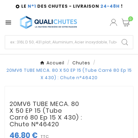
LE
N°1
DES CHUTES - LIVRAISON
24-48H
!

0

Accueil
Chutes
20MV6 TUBE MECA. 80 X 50 EP 15 (Tube Carré 80 Ep 15
X 430) : Chute n°46420
20MV6 TUBE MECA. 80
X 50 EP 15 (Tube
Carré 80 Ep 15 X 430) :
Chute N°46420
46,80 €
TTC