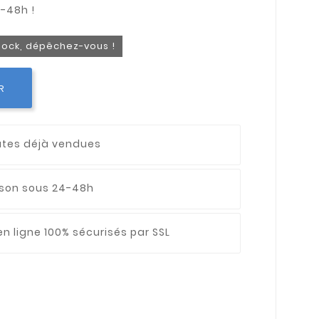
stock, dépêchez-vous !
R
utes déjà vendues
aison sous 24-48h
n ligne 100% sécurisés par SSL