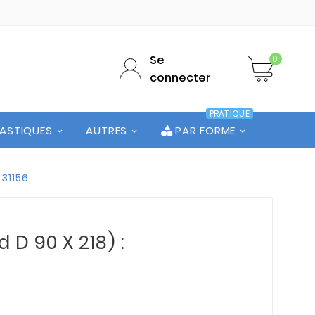
Se
0
connecter
PRATIQUE
LASTIQUES
AUTRES
PAR FORME
°31156
 D 90 X 218) :