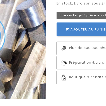
Il ne reste qu' 1 pièce en 
AJOUTER AU PANIE

Plus de 300 000 ch
Préparation & Livr
Boutique & Achats e