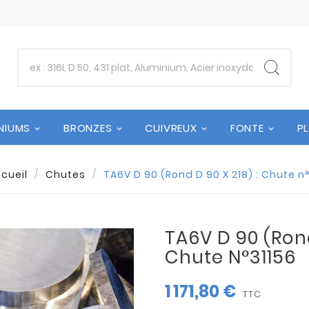
NIUMS
BRONZES
CUIVREUX
FONTE
P
cueil
Chutes
TA6V D 90 (Rond D 90 X 218) : Chute n
TA6V D 90 (Rond
Chute N°31156
1 171,80 €
TTC