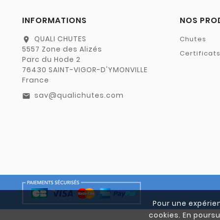
INFORMATIONS
NOS PRO
QUALI CHUTES
Chutes
location_on
5557 Zone des Alizés
Certificat
Parc du Hode 2
76430 SAINT-VIGOR-D'YMONVILLE
France
sav@qualichutes.com
email
Pour une expérien
cookies. En poursu