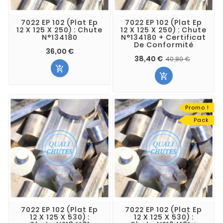
7022 EP 102 (Plat Ep
7022 EP 102 (Plat Ep
12 X 125 X 250) : Chute
12 X 125 X 250) : Chute
N°134180
N°134180 + Certificat
De Conformité
36,00 €
38,40 €
40,80 €


Promo !
Pack
7022 EP 102 (Plat Ep
7022 EP 102 (Plat Ep
12 X 125 X 530) :
12 X 125 X 530) :