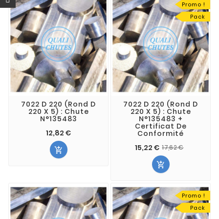
Promo !
Pack
7022 D 220 (Rond D
7022 D 220 (Rond D
220 X 5) : Chute
220 X 5) : Chute
N°135483
N°135483 +
Certificat De
12,82 €
Conformité
15,22 €
17,62 €


Promo !
Pack