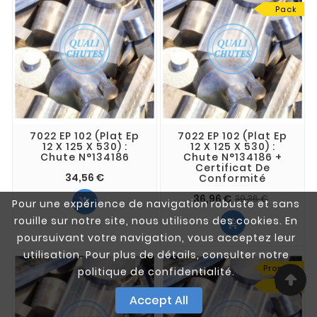
Pack
7022 EP 102 (Plat Ep
7022 EP 102 (Plat Ep
12 X 125 X 530) :
12 X 125 X 530) :
Chute N°134186
Chute N°134186 +
Certificat De
34,56 €
Conformité
36,96 €
39,36 €

Pour une expérience de navigation robuste et sans
rouille sur notre site, nous utilisons des cookies. En

poursuivant votre navigation, vous acceptez leur
utilisation. Pour plus de détails, consulter notre
Promo !
politique de confidentialité.
Pack
Accept All