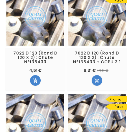
Pack
7022 D 120 (Rond D
7022 D 120 (Rond D
120 X 2) : Chute
120 X 2) : Chute
N°135433
N°135433 + CCPU 3.1
4,51 €
9,31 €
14,11 €


Promo !
Pack