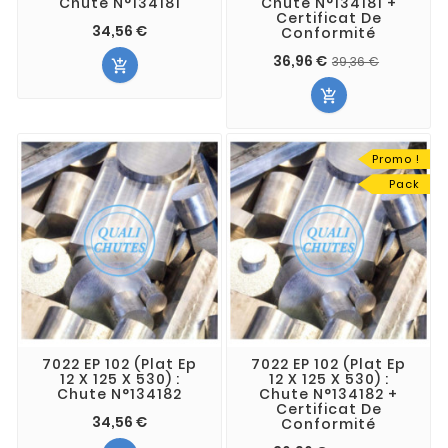
Chute N°134181
Chute N°134181 +
Certificat De
34,56 €
Conformité
36,96 €
39,36 €


Promo !
Pack
7022 EP 102 (Plat Ep
7022 EP 102 (Plat Ep
12 X 125 X 530) :
12 X 125 X 530) :
Chute N°134182
Chute N°134182 +
Certificat De
34,56 €
Conformité