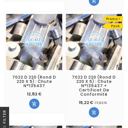

Promo !
Pack
7022 D 220 (Rond D
7022 D 220 (Rond D
220 X 5) : Chute
220 X 5) : Chute
N°135437
N°135437 +
Certificat De
12,82 €
Conformité
15,22 €
17,62 €

R

F
I
L
T
E