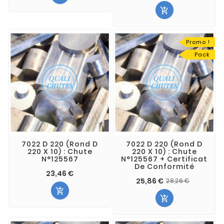

Promo !
Pack
7022 D 220 (Rond D
7022 D 220 (Rond D
220 X 10) : Chute
220 X 10) : Chute
N°125567
N°125567 + Certificat
De Conformité
23,46 €
25,86 €
28,26 €

