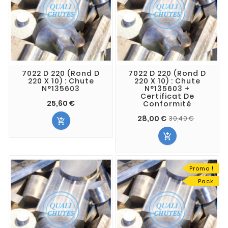
7022 D 220 (Rond D
7022 D 220 (Rond D
220 X 10) : Chute
220 X 10) : Chute
N°135603
N°135603 +
Certificat De
25,60 €
Conformité
28,00 €
30,40 €


Promo !
Pack