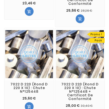
23,46 €
Conformité
25,86 €
28,26 €


Promo !
Pack
7022 D 220 (Rond D
7022 D 220 (Rond D
220 X 10) : Chute
220 X 10) : Chute
N°125448
N°125448 +
Certificat De
25,60 €
Conformité
28,00 €
30,40 €
