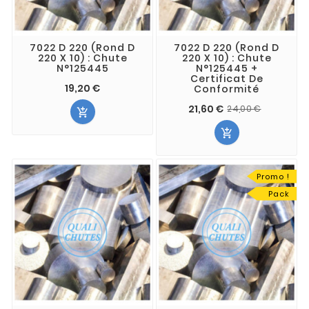
7022 D 220 (Rond D
7022 D 220 (Rond D
220 X 10) : Chute
220 X 10) : Chute
N°125445
N°125445 +
Certificat De
19,20 €
Conformité
21,60 €
24,00 €


Promo !
Pack