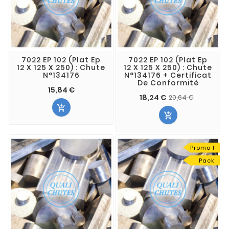
7022 EP 102 (Plat Ep
7022 EP 102 (Plat Ep
12 X 125 X 250) : Chute
12 X 125 X 250) : Chute
N°134176
N°134176 + Certificat
De Conformité
15,84 €
18,24 €
20,64 €


Promo !
Pack