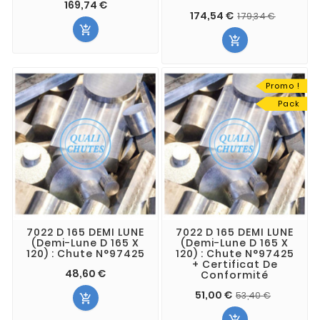
169,74 €
174,54 €
179,34 €


Promo !
Pack
7022 D 165 DEMI LUNE
7022 D 165 DEMI LUNE
(Demi-Lune D 165 X
(Demi-Lune D 165 X
120) : Chute N°97425
120) : Chute N°97425
+ Certificat De
48,60 €
Conformité
51,00 €
53,40 €
