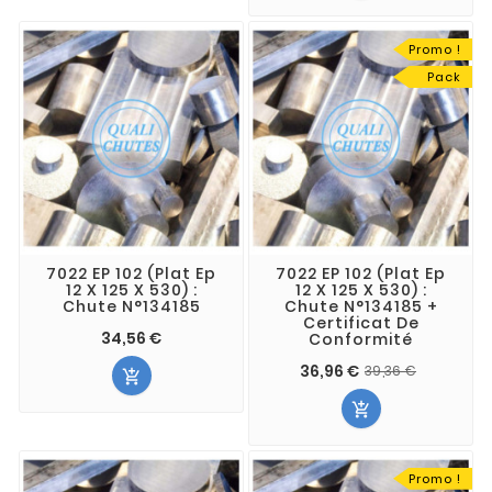
Promo !
Pack
7022 EP 102 (Plat Ep
7022 EP 102 (Plat Ep
12 X 125 X 530) :
12 X 125 X 530) :
Chute N°134185
Chute N°134185 +
Certificat De
34,56 €
Conformité
36,96 €
39,36 €


Promo !