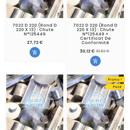
7022 D 220 (Rond D
7022 D 220 (Rond D
220 X 13) : Chute
220 X 13) : Chute
N°125449
N°125449 +
Certificat De
27,72 €
Conformité
30,12 €
32,52 €


Promo !
Pack