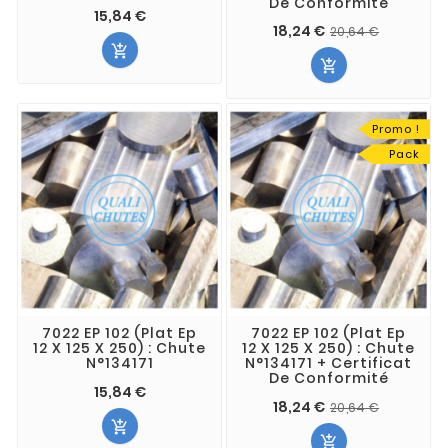
De Conformité
15,84 €
18,24 €
20,64 €


Promo !
Pack
7022 EP 102 (Plat Ep
7022 EP 102 (Plat Ep
12 X 125 X 250) : Chute
12 X 125 X 250) : Chute
N°134171
N°134171 + Certificat
De Conformité
15,84 €
18,24 €
20,64 €

