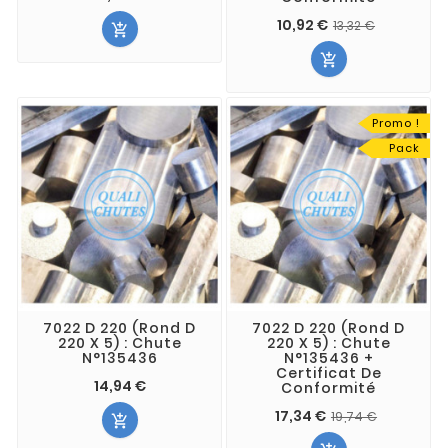
10,92 €
13,32 €


Promo !
Pack
7022 D 220 (Rond D
7022 D 220 (Rond D
220 X 5) : Chute
220 X 5) : Chute
N°135436
N°135436 +
Certificat De
14,94 €
Conformité
17,34 €
19,74 €
