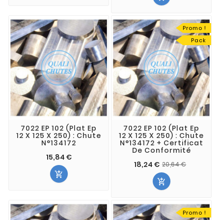
Promo !
Pack
7022 EP 102 (Plat Ep
7022 EP 102 (Plat Ep
12 X 125 X 250) : Chute
12 X 125 X 250) : Chute
N°134172
N°134172 + Certificat
De Conformité
15,84 €
18,24 €
20,64 €


Promo !