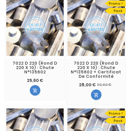
Promo !
Pack
7022 D 220 (Rond D
7022 D 220 (Rond D
220 X 10) : Chute
220 X 10) : Chute
N°135602
N°135602 + Certificat
De Conformité
25,60 €
28,00 €
30,40 €


Promo !
Pack