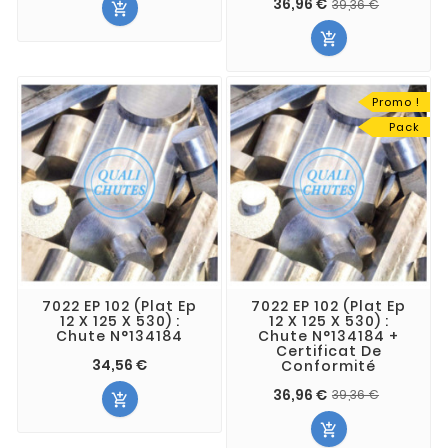
36,96 €
39,36 €


Promo !
Pack
7022 EP 102 (Plat Ep
7022 EP 102 (Plat Ep
12 X 125 X 530) :
12 X 125 X 530) :
Chute N°134184
Chute N°134184 +
Certificat De
34,56 €
Conformité
36,96 €
39,36 €

