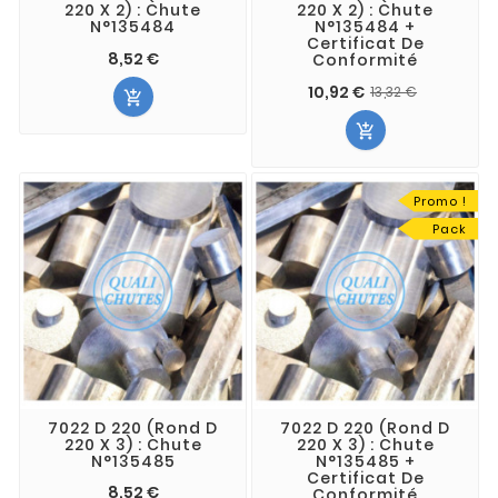
220 X 2) : Chute
220 X 2) : Chute
N°135484
N°135484 +
Certificat De
8,52 €
Conformité
10,92 €
13,32 €


Promo !
Pack
7022 D 220 (Rond D
7022 D 220 (Rond D
220 X 3) : Chute
220 X 3) : Chute
N°135485
N°135485 +
Certificat De
8,52 €
Conformité