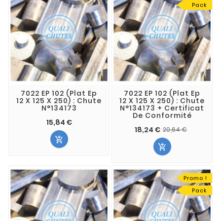
Pack
7022 EP 102 (Plat Ep
7022 EP 102 (Plat Ep
12 X 125 X 250) : Chute
12 X 125 X 250) : Chute
N°134173
N°134173 + Certificat
De Conformité
15,84 €
18,24 €
20,64 €


Promo !
Pack