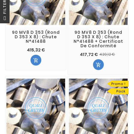
R
F
I
L
T
E
90 MV8 D 353 (Rond
90 MV8 D 353 (Rond
D 353 X 8) : Chute
D 353 X 8) : Chute
N°41488
N°41488 + Certificat
De Conformité
415,32 €
417,72 €
420,12 €


Promo !
Pack