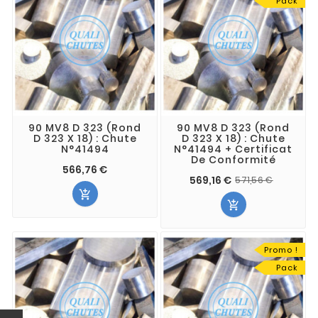
Pack
90 MV8 D 323 (Rond
90 MV8 D 323 (Rond
D 323 X 18) : Chute
D 323 X 18) : Chute
N°41494
N°41494 + Certificat
De Conformité
566,76 €
569,16 €
571,56 €


Promo !
Pack