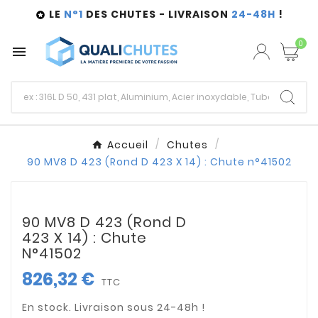
LE
N°1
DES CHUTES - LIVRAISON
24-48H
!

0

Accueil
Chutes
90 MV8 D 423 (Rond D 423 X 14) : Chute n°41502
90 MV8 D 423 (Rond D
423 X 14) : Chute
N°41502
826,32 €
TTC