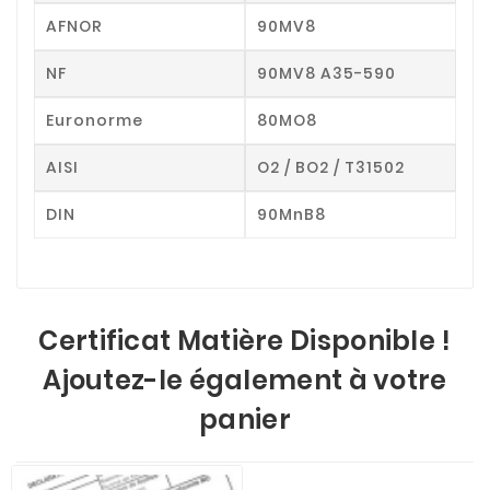
AFNOR
90MV8
NF
90MV8 A35-590
Euronorme
80MO8
AISI
O2 / BO2 / T31502
DIN
90MnB8
Certificat Matière Disponible !
Ajoutez-le également à votre
panier