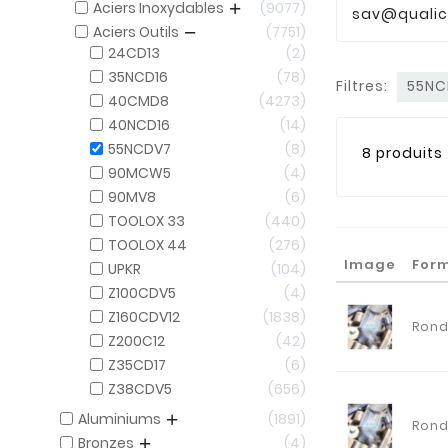
Aciers Inoxydables
9077
sav@qualic
Aciers Outils
7751
24CD13
2
35NCD16
78
Filtres:
55N
40CMD8
4273
40NCD16
14
55NCDV7
8
8 produits
90MCW5
4
90MV8
6
TOOLOX 33
440
TOOLOX 44
276
Image
For
UPKR
104
Z100CDV5
4
Z160CDV12
1838
Ron
Z200C12
42
Z35CD17
6
Z38CDV5
656
Aluminiums
1891
Ron
Bronzes
4