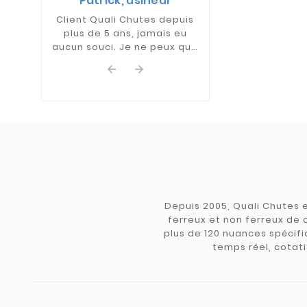
Patrick, usineur
mécanique, j
Client Quali Chutes depuis
souvent 
plus de 5 ans, jamais eu
www.qualichute
aucun souci. Je ne peux que
y trouver mon
les recommander +++
Beaucoup de nu


dimensions dis
renouvelé réguli
est toujours un
travailler av
Depuis 2005, Quali Chutes e
ferreux et non ferreux de 
plus de 120 nuances spécifiq
temps réel, cotati