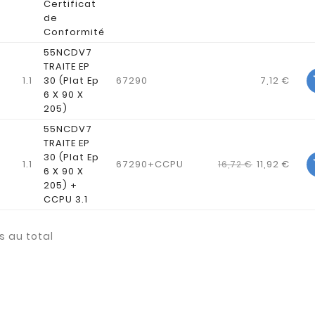
Certificat
de
Conformité
55NCDV7
TRAITE EP
1.1
30 (Plat Ep
67290
7,12 €
6 X 90 X
205)
55NCDV7
TRAITE EP
30 (Plat Ep
1.1
67290+CCPU
11,92 €
16,72 €
6 X 90 X
205) +
CCPU 3.1
s au total