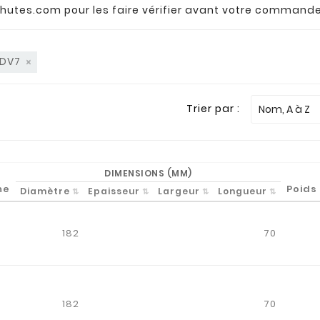
hutes.com
pour les faire vérifier avant votre commande
CDV7
Trier par :
Nom, A à Z
DIMENSIONS (MM)
me
Poids
Diamètre
Epaisseur
Largeur
Longueur
182
70
d
182
70
d