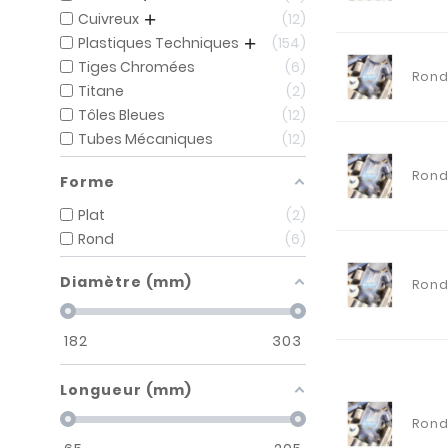
Cuivreux
12
Plastiques Techniques
154
Tiges Chromées
6
Ron
Titane
2
Tôles Bleues
12
Tubes Mécaniques
12
Ron
Forme
Plat
2
Rond
6
Diamètre (mm)
Ron
182
303
Longueur (mm)
Ron