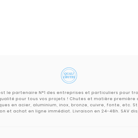
Parfait pour obtenir des
e passe
bruts pour pièces projets
sur
étudiant en BTS usinage ! Je
s.com pour
commande régulièrement,
 bonheur.
la livraison est rapide,
ances et de
parfait.
pos, stock
èrement... c
 plaisir de
ec eux !
st le partenaire N°1 des entreprises et particuliers pour 
qualité pour tous vos projets ! Chutes et matière premièr
ues en acier, aluminium, inox, bronze, cuivre, fonte, etc. S
on et achat en ligne immédiat. Livraison en 24-48h. SAV dis