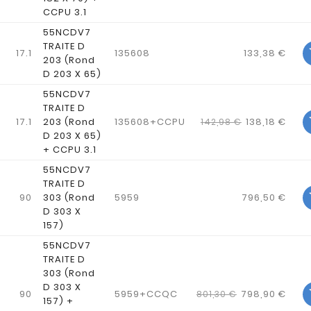
CCPU 3.1
55NCDV7
TRAITE D
17.1
135608
133,38 €
203 (Rond
D 203 X 65)
55NCDV7
TRAITE D
17.1
203 (Rond
135608+CCPU
138,18 €
142,98 €
D 203 X 65)
+ CCPU 3.1
55NCDV7
TRAITE D
90
303 (Rond
5959
796,50 €
D 303 X
157)
55NCDV7
TRAITE D
303 (Rond
D 303 X
90
5959+CCQC
798,90 €
801,30 €
157) +