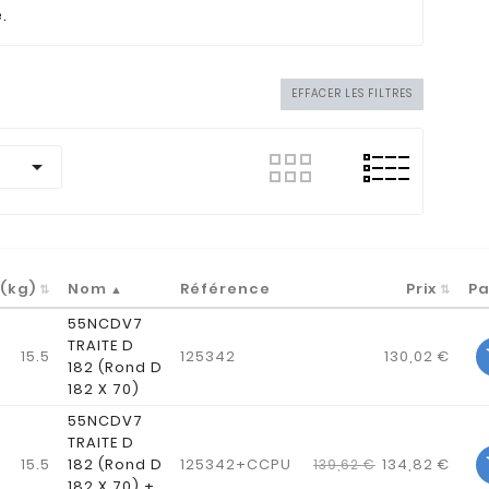
.
EFFACER LES FILTRES

 (kg)
Nom
Référence
Prix
Pa
55NCDV7
TRAITE D
15.5
125342
130,02 €
182 (Rond D
182 X 70)
55NCDV7
TRAITE D
15.5
182 (Rond D
125342+CCPU
134,82 €
139,62 €
182 X 70) +