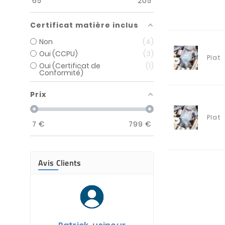
65
205
Certificat matière inclus
Non
4
Oui (CCPU)
3
Plat
Oui (Certificat de
1
Conformité)
Prix
Plat
7
€
799
€
Avis Clients
Jean-Marie, 
Acheteur da
entreprise d