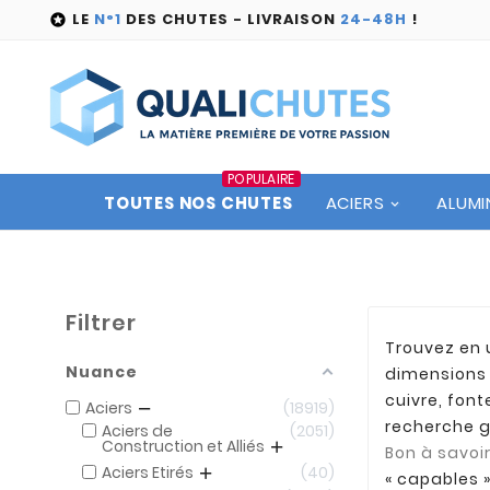
LE
N°1
DES CHUTES - LIVRAISON
24-48H
!

POPULAIRE
TOUTES NOS CHUTES
ACIERS
ALUMI
Filtrer
Trouvez en 
Nuance
dimensions 
cuivre, font
Aciers
18919
recherche g
Aciers de
2051
Construction et Alliés
Bon à savoir
Aciers Etirés
40
« capables 