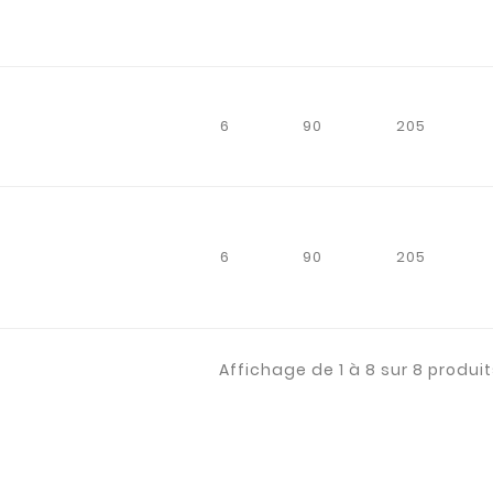
6
90
205
6
90
205
Affichage de 1 à 8 sur 8 produit
acheteur
Daniel, professeur
section BTS
ns une
 usinage