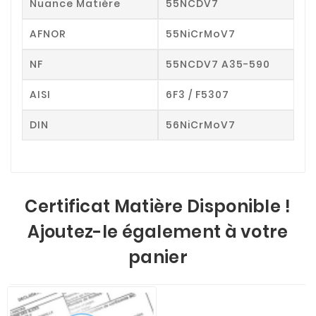
Nuance Matière
55NCDV7
AFNOR
55NiCrMoV7
NF
55NCDV7 A35-590
AISI
6F3 / F5307
DIN
56NiCrMoV7
Certificat Matière Disponible !
Ajoutez-le également à votre
panier