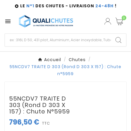
LE
N°1
DES CHUTES - LIVRAISON
24-48H
!

0

Accueil
Chutes
55NCDV7 TRAITE D 303 (Rond D 303 X 157) : Chute
n°5959
55NCDV7 TRAITE D
303 (Rond D 303 X
157) : Chute N°5959
796,50 €
TTC