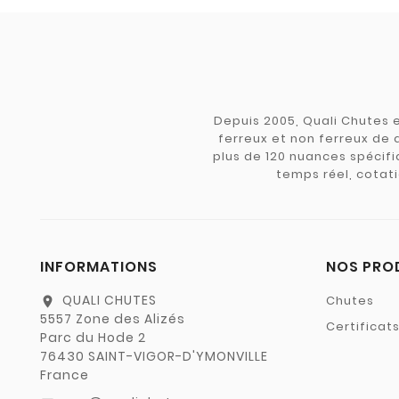
Depuis 2005, Quali Chutes e
ferreux et non ferreux de 
plus de 120 nuances spécifiq
temps réel, cotati
INFORMATIONS
NOS PRO
QUALI CHUTES
Chutes
location_on
5557 Zone des Alizés
Certificat
Parc du Hode 2
76430 SAINT-VIGOR-D'YMONVILLE
France