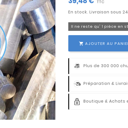
39,48 €
TTC
Il ne reste qu' 1 pièce en 
AJOUTER AU PANIE

Plus de 300 000 ch
Préparation & Livr
Boutique & Achats e