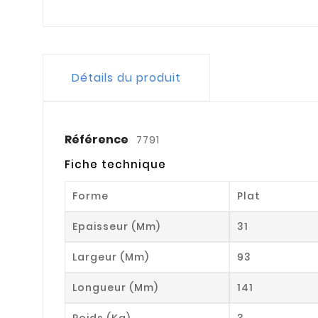
Détails du produit
Référence
7791
Fiche technique
Forme
Plat
Epaisseur (mm)
31
Largeur (mm)
93
Longueur (mm)
141
Poids (kg)
3