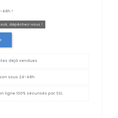
stock, dépêchez-vous !
R
utes déjà vendues
aison sous 24-48h
n ligne 100% sécurisés par SSL