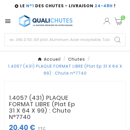
LE
N°1
DES CHUTES - LIVRAISON
24-48H
!

0

Accueil
Chutes
1.4057 (431) PLAQUE FORMAT LIBRE (Plat Ep 31 X 64 X
99) : Chute n°7740
1.4057 (431) PLAQUE
FORMAT LIBRE (Plat Ep
31 X 64 X 99) : Chute
N°7740
20,40 €
TTC