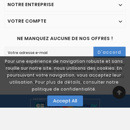
NOTRE ENTREPRISE

VOTRE COMPTE

NE MANQUEZ AUCUNE DE NOS OFFRES !
D'accord
Pour une expérience de navigation robuste et sans
Recevez des deals métalliques qui vont faire fondre les prix
rouille sur notre site, nous utilisons des cookies. En
et qui vont vous souder à notre newsletter… et même de
poursuivant votre navigation, vous acceptez leur
l'humour directement dans votre boîte mail ! (Vous pouvez
utilisation. Pour plus de détails, consulter notre
vous désinscrire à tout moment)
politique de confidentialité.
Accept All
© 2005-2025 Quali Chutes. Tous Droits Réservés