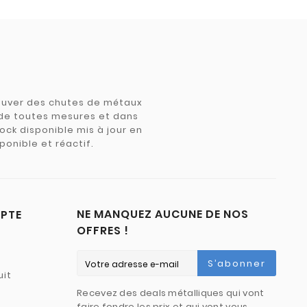
trouver des chutes de métaux
e de toutes mesures et dans
tock disponible mis à jour en
ponible et réactif.
NE MANQUEZ AUCUNE DE NOS
PTE
OFFRES !
S’abonner
uit
Recevez des deals métalliques qui vont
faire fondre les prix et qui vont vous