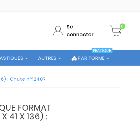
Se
0
connecter
PRATIQUE
LASTIQUES
AUTRES
PAR FORME
136) : Chute n°12407
LAQUE FORMAT
 X 41 X 136) :