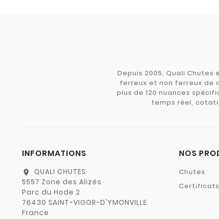
Depuis 2005, Quali Chutes e
ferreux et non ferreux de 
plus de 120 nuances spécifiq
temps réel, cotati
INFORMATIONS
NOS PRO
QUALI CHUTES
Chutes
location_on
5557 Zone des Alizés
Certificat
Parc du Hode 2
76430 SAINT-VIGOR-D'YMONVILLE
France