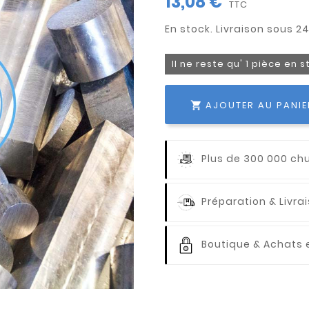
13,08 €
TTC
Il ne reste qu' 1 pièce en 
AJOUTER AU PANIE

Plus de 300 000 ch
Préparation & Livr
Boutique & Achats e