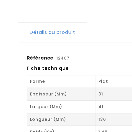
Détails du produit
Référence
12407
Fiche technique
Forme
Plat
Epaisseur (mm)
31
Largeur (mm)
41
Longueur (mm)
136
Poids (kg)
1.45