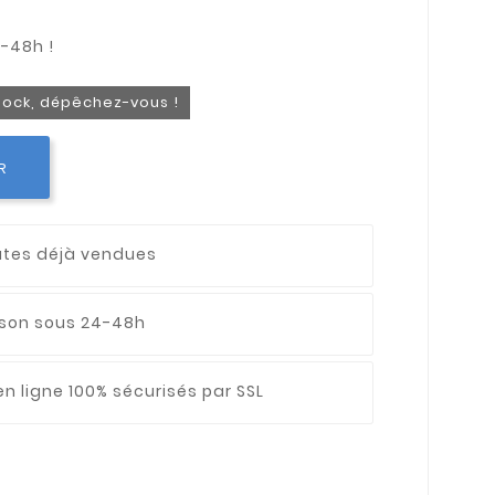
stock, dépêchez-vous !
R
utes déjà vendues
aison sous 24-48h
n ligne 100% sécurisés par SSL