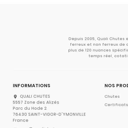
Depuis 2005, Quali Chutes e
ferreux et non ferreux de 
plus de 120 nuances spécifiq
temps réel, cotati
INFORMATIONS
NOS PRO
QUALI CHUTES
Chutes
location_on
5557 Zone des Alizés
Certificat
Parc du Hode 2
76430 SAINT-VIGOR-D'YMONVILLE
France