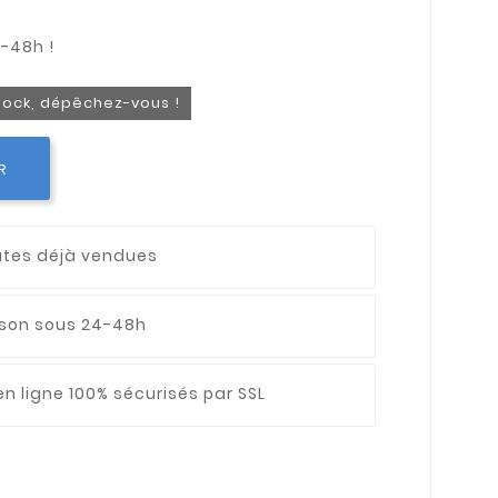
stock, dépêchez-vous !
R
utes déjà vendues
aison sous 24-48h
n ligne 100% sécurisés par SSL