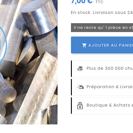
7,00 €
TTC
Il ne reste qu' 1 pièce en 
AJOUTER AU PANIE

Plus de 300 000 ch
Préparation & Livr
Boutique & Achats e