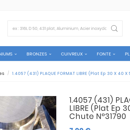
NIUMS
BRONZES
CUIVREUX
FONTE
P
es
1.4057 (431) PLAQUE FORMAT LIBRE (Plat Ep 30 X 40 X 
1.4057 (431) P
LIBRE (Plat Ep 30
Chute N°31790