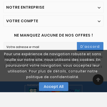
NOTRE ENTREPRISE

VOTRE COMPTE

NE MANQUEZ AUCUNE DE NOS OFFRES !
D'accord
Pour une expérience de navigation robuste et sans
Recevez des deals métalliques qui vont faire fondre les prix
rouille sur notre site, nous utilisons des cookies. En
et qui vont vous souder à notre newsletter… et même de
poursuivant votre navigation, vous acceptez leur
l'humour directement dans votre boîte mail ! (Vous pouvez
utilisation. Pour plus de détails, consulter notre
vous désinscrire à tout moment)
politique de confidentialité.
Accept All
© 2005-2025 Quali Chutes. Tous Droits Réservés