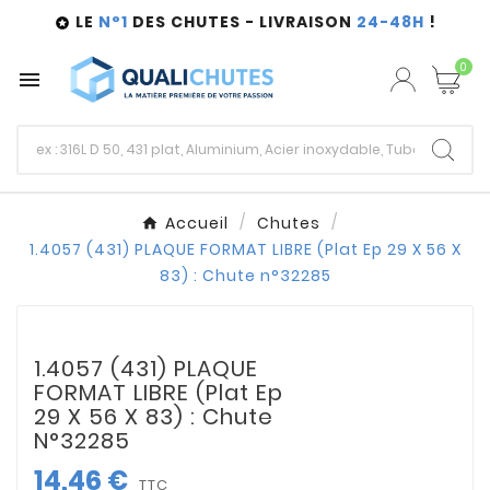
LE
N°1
DES CHUTES - LIVRAISON
24-48H
!

0

Accueil
Chutes
1.4057 (431) PLAQUE FORMAT LIBRE (Plat Ep 29 X 56 X
83) : Chute n°32285
1.4057 (431) PLAQUE
FORMAT LIBRE (Plat Ep
29 X 56 X 83) : Chute
N°32285
14,46 €
TTC