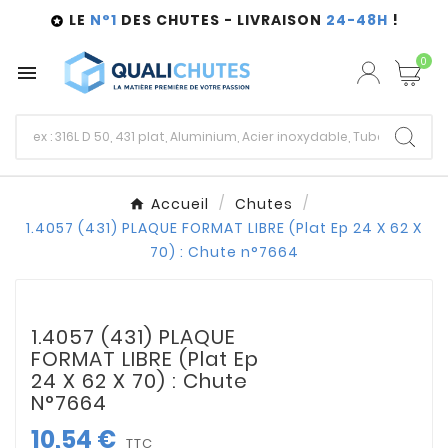
LE
N°1
DES CHUTES - LIVRAISON
24-48H
!

0

Accueil
Chutes
1.4057 (431) PLAQUE FORMAT LIBRE (Plat Ep 24 X 62 X
70) : Chute n°7664
1.4057 (431) PLAQUE
FORMAT LIBRE (Plat Ep
24 X 62 X 70) : Chute
N°7664
10,54 €
TTC