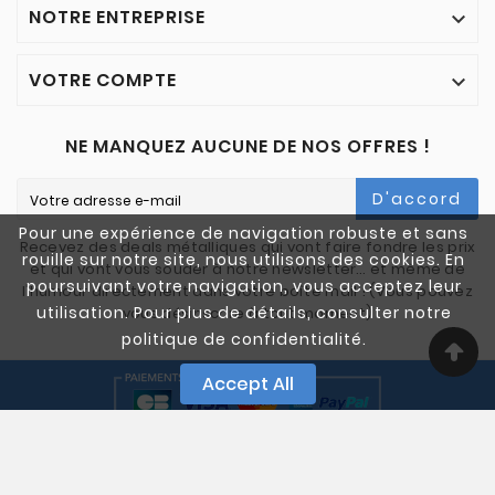
NOTRE ENTREPRISE

VOTRE COMPTE

NE MANQUEZ AUCUNE DE NOS OFFRES !
D'accord
Pour une expérience de navigation robuste et sans
Recevez des deals métalliques qui vont faire fondre les prix
rouille sur notre site, nous utilisons des cookies. En
et qui vont vous souder à notre newsletter… et même de
poursuivant votre navigation, vous acceptez leur
l'humour directement dans votre boîte mail ! (Vous pouvez
utilisation. Pour plus de détails, consulter notre
vous désinscrire à tout moment)
politique de confidentialité.
Accept All
© 2005-2025 Quali Chutes. Tous Droits Réservés