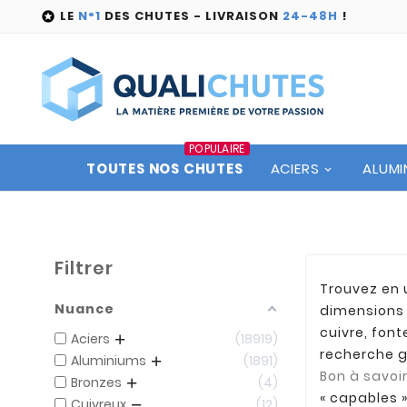
LE
N°1
DES CHUTES - LIVRAISON
24-48H
!

POPULAIRE
TOUTES NOS CHUTES
ACIERS
ALUMI
Filtrer
Trouvez en 
Nuance
dimensions 
cuivre, font
Aciers
18919
recherche g
Aluminiums
1891
Bon à savoir
Bronzes
4
« capables 
Cuivreux
12