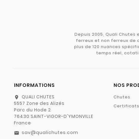
Depuis 2005, Quali Chutes e
ferreux et non ferreux de 
plus de 120 nuances spécifiq
temps réel, cotati
INFORMATIONS
NOS PRO
QUALI CHUTES
Chutes
location_on
5557 Zone des Alizés
Certificat
Parc du Hode 2
76430 SAINT-VIGOR-D'YMONVILLE
France
sav@qualichutes.com
email