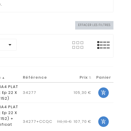
.
EFFACER LES FILTRES

m
Référence
Prix
Panier
3A4 PLAT
t Ep 22 X
34277
105,30 €

 152)
3A4 PLAT
t Ep 22 X
 152) +
34277+CCQC
107,70 €
110,10 €

ificat