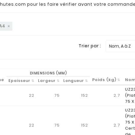
hutes.com
pour les faire vérifier avant votre commande
3A4
Trier par :
Nom, A à Z
DIMENSIONS (MM)
me
Poids (kg)
No
Epaisseur
Largeur
Longueur
UZ2
22
75
152
2.7
(Pla
75 X
UZ2
(Pla
75 X
22
75
152
2.7
Cert
de