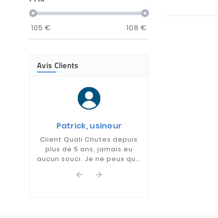
105
€
108
€
Avis Clients
Jean-Marie, 
Acheteur da
Patrick, usineur
entreprise d
mécanique, j
Client Quali Chutes depuis
souvent 
plus de 5 ans, jamais eu
www.qualichute
aucun souci. Je ne peux que
y trouver mon
les recommander +++
Beaucoup de nu


dimensions dis
renouvelé réguli
est toujours un
travailler av