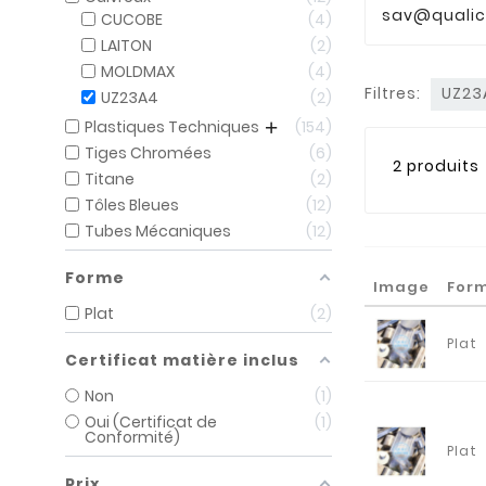
sav@qualic
CUCOBE
4
LAITON
2
MOLDMAX
4
Filtres:
UZ2
UZ23A4
2
Plastiques Techniques
154
Tiges Chromées
6
2 produits
Titane
2
Tôles Bleues
12
Tubes Mécaniques
12
Forme
Image
For
Plat
2
Plat
Certificat matière inclus
Non
1
Oui (Certificat de
1
Conformité)
Plat
Prix