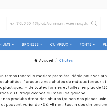
NIUMS
BRONZES
CUIVREUX
FONTE
P
Accueil
Chutes
un temps record la matière première idéale pour vos pro
souhaitées. Parcourez nos chutes de métaux ferreux et n
e, plastique… — de toutes formes et tailles, en plus de 1
râce au filtrage avancé du menu de gauche.
 :
nos produits étant des chutes (et non des pièces usin
» et peuvent varier de −3 à +5 mm. Besoin des dimensio