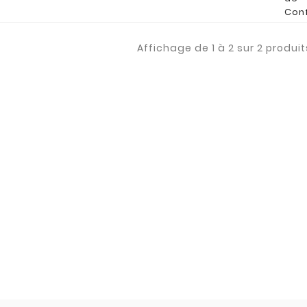
Con
Affichage de 1 à 2 sur 2 produit
acheteur
Daniel, professeur
section BTS
ns une
 usinage
Parfait pour obtenir des
e passe
bruts pour pièces projets
sur
étudiant en BTS usinage ! Je
s.com pour
commande régulièrement,
 bonheur.
la livraison est rapide,
ances et de
parfait.
pos, stock
èrement... c
 plaisir de
ec eux !