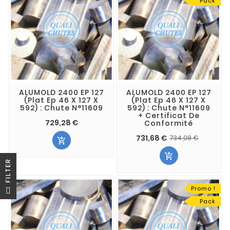
Pack
ALUMOLD 2400 EP 127
ALUMOLD 2400 EP 127
(Plat Ep 46 X 127 X
(Plat Ep 46 X 127 X
592) : Chute N°11609
592) : Chute N°11609
+ Certificat De
729,28 €
Conformité
731,68 €
734,08 €


R
F
I
L
T
E
Promo !
Pack