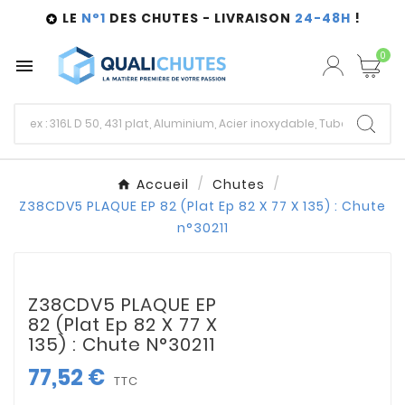
LE
N°1
DES CHUTES - LIVRAISON
24-48H
!

0

Accueil
Chutes
Z38CDV5 PLAQUE EP 82 (Plat Ep 82 X 77 X 135) : Chute
n°30211
Z38CDV5 PLAQUE EP
82 (Plat Ep 82 X 77 X
135) : Chute N°30211
77,52 €
TTC