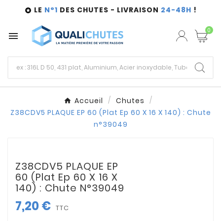
LE
N°1
DES CHUTES - LIVRAISON
24-48H
!

0

Accueil
Chutes
Z38CDV5 PLAQUE EP 60 (Plat Ep 60 X 16 X 140) : Chute
n°39049
Z38CDV5 PLAQUE EP
60 (Plat Ep 60 X 16 X
140) : Chute N°39049
7,20 €
TTC