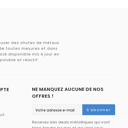
trouver des chutes de métaux
e de toutes mesures et dans
tock disponible mis à jour en
ponible et réactif.
NE MANQUEZ AUCUNE DE NOS
PTE
OFFRES !
S’abonner
uit
Recevez des deals métalliques qui vont
faire fondre les prix et qui vont vous