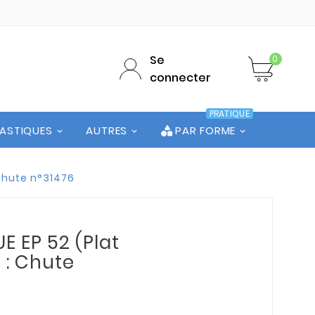
Se
0
connecter
PRATIQUE
LASTIQUES
AUTRES
PAR FORME
 Chute n°31476
 EP 52 (Plat
) : Chute