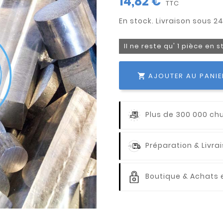
14,82 €
TTC
Il ne reste qu' 1 pièce en 
AJOUTER AU PANIE

Plus de 300 000 ch
Préparation & Livr
Boutique & Achats e