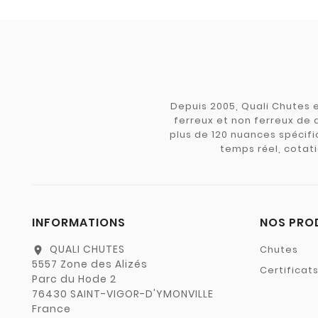
Depuis 2005, Quali Chutes e
ferreux et non ferreux de 
plus de 120 nuances spécifiq
temps réel, cotati
INFORMATIONS
NOS PRO
QUALI CHUTES
Chutes
location_on
5557 Zone des Alizés
Certificat
Parc du Hode 2
76430 SAINT-VIGOR-D'YMONVILLE
France