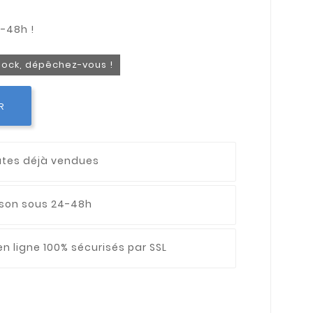
stock, dépêchez-vous !
R
utes déjà vendues
aison sous 24-48h
n ligne 100% sécurisés par SSL