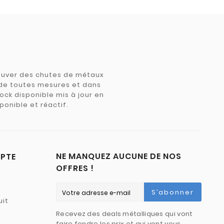
trouver des chutes de métaux
e de toutes mesures et dans
tock disponible mis à jour en
ponible et réactif.
NE MANQUEZ AUCUNE DE NOS
PTE
OFFRES !
S’abonner
uit
Recevez des deals métalliques qui vont
faire fondre les prix et qui vont vous