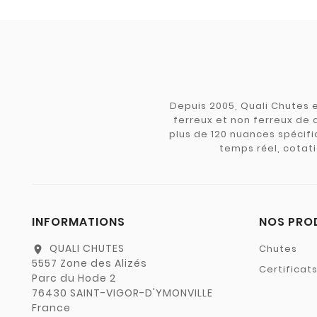
Depuis 2005, Quali Chutes e
ferreux et non ferreux de 
plus de 120 nuances spécifiq
temps réel, cotati
INFORMATIONS
NOS PRO
QUALI CHUTES
Chutes
location_on
5557 Zone des Alizés
Certificat
Parc du Hode 2
76430 SAINT-VIGOR-D'YMONVILLE
France