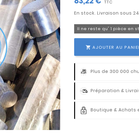
83,22 €
TTC
Il ne reste qu' 1 pièce en 
AJOUTER AU PANIE

Plus de 300 000 ch
Préparation & Livr
Boutique & Achats e