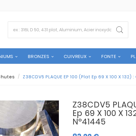
NIUMS
BRONZES
CUIVREUX
FONTE
P
Chutes
Z38CDV5 PLAQUE EP 100 (Plat Ep 69 X 100 X 132) 
Z38CDV5 PLAQUE
Ep 69 X 100 X 13
N°41445