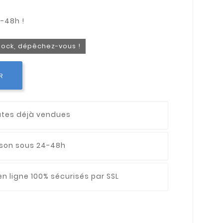
stock, dépêchez-vous !
R
utes déjà vendues
aison sous 24-48h
n ligne 100% sécurisés par SSL