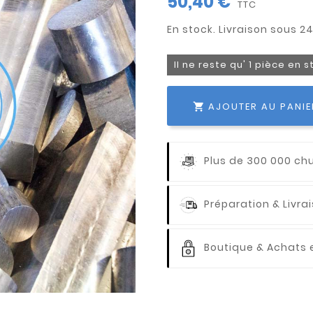
50,40 €
TTC
Il ne reste qu' 1 pièce en 
AJOUTER AU PANIE

Plus de 300 000 ch
Préparation & Livr
Boutique & Achats e