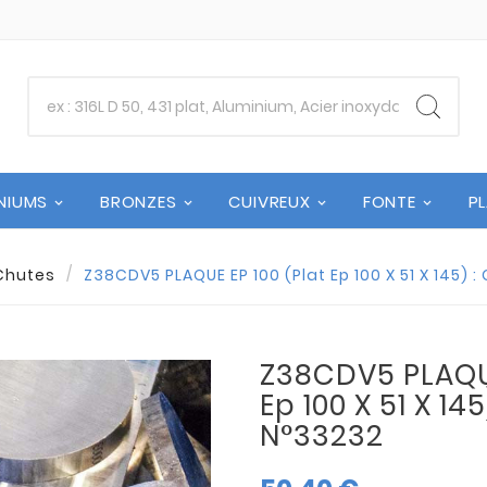
NIUMS
BRONZES
CUIVREUX
FONTE
P
Chutes
Z38CDV5 PLAQUE EP 100 (Plat Ep 100 X 51 X 145) 
Z38CDV5 PLAQUE
Ep 100 X 51 X 14
N°33232