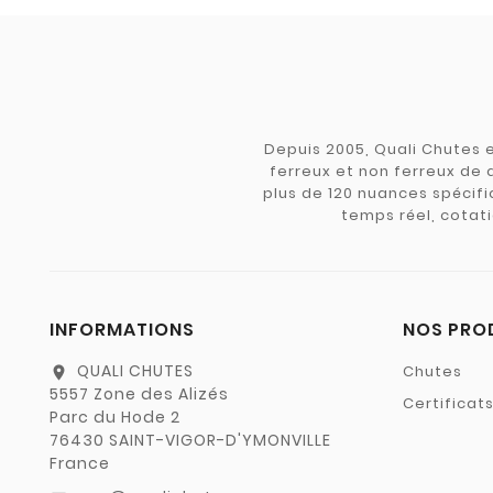
Depuis 2005, Quali Chutes e
ferreux et non ferreux de 
plus de 120 nuances spécifiq
temps réel, cotati
INFORMATIONS
NOS PRO
QUALI CHUTES
Chutes
location_on
5557 Zone des Alizés
Certificat
Parc du Hode 2
76430 SAINT-VIGOR-D'YMONVILLE
France