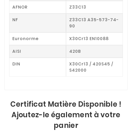
AFNOR
Z33C13
NF
Z33C13 A35-573-74-
90
Euronorme
X30Cr13 EN10088
AISI
420B
DIN
X30Cr13 / 420S45 /
S42000
Certificat Matière Disponible !
Ajoutez-le également à votre
panier