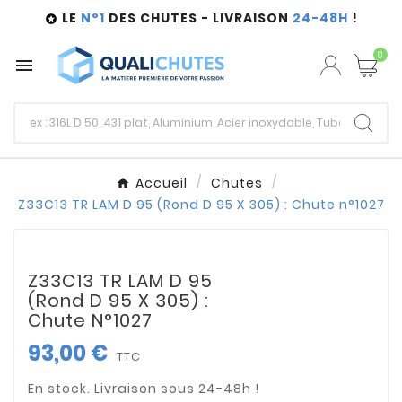
LE
N°1
DES CHUTES - LIVRAISON
24-48H
!

0

Accueil
Chutes
Z33C13 TR LAM D 95 (Rond D 95 X 305) : Chute n°1027
Z33C13 TR LAM D 95
(Rond D 95 X 305) :
Chute N°1027
93,00 €
TTC