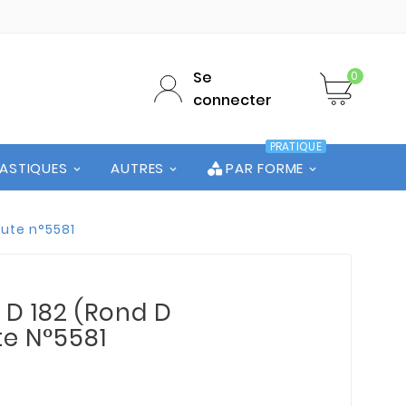
Se
0
connecter
PRATIQUE
LASTIQUES
AUTRES
PAR FORME
hute n°5581
 D 182 (Rond D
ute N°5581