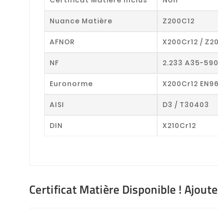
Nuance Matière
Z200C12
AFNOR
X200Cr12 / Z2
NF
2.233 A35-59
Euronorme
X200Cr12 EN9
AISI
D3 / T30403
DIN
X210Cr12
Certificat Matière Disponible ! Ajout