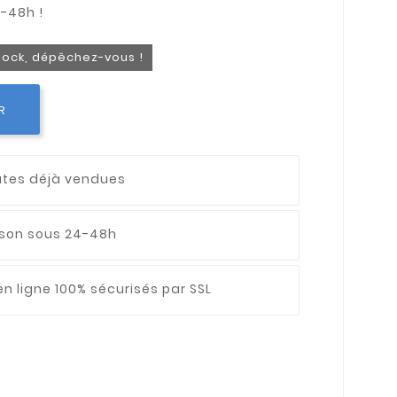
stock, dépêchez-vous !
R
utes déjà vendues
aison sous 24-48h
n ligne 100% sécurisés par SSL