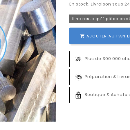
Il ne reste qu' 1 pièce en 
AJOUTER AU PANIE

Plus de 300 000 ch
Préparation & Livr
Boutique & Achats e