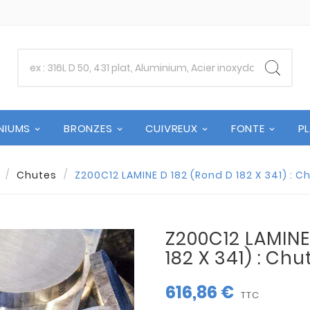
NIUMS
BRONZES
CUIVREUX
FONTE
P
Chutes
Z200C12 LAMINE D 182 (Rond D 182 X 341) : C
Z200C12 LAMINE
182 X 341) : Ch
616,86 €
TTC