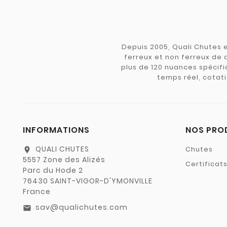
Depuis 2005, Quali Chutes e
ferreux et non ferreux de 
plus de 120 nuances spécifiq
temps réel, cotati
INFORMATIONS
NOS PRO
QUALI CHUTES
Chutes
location_on
5557 Zone des Alizés
Certificat
Parc du Hode 2
76430 SAINT-VIGOR-D'YMONVILLE
France
sav@qualichutes.com
email