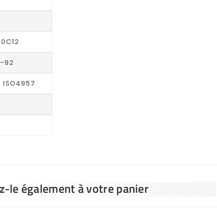
00C12
0-92
6 ISO4957
ez-le également à votre panier