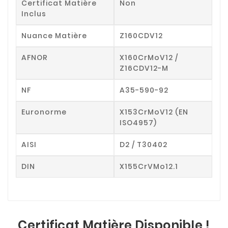
Certificat Matière
Non
Inclus
Nuance Matière
Z160CDV12
AFNOR
X160CrMoV12 /
Z16CDV12-M
NF
A35-590-92
Euronorme
X153CrMoV12 (EN
ISO4957)
AISI
D2 / T30402
DIN
X155CrVMo12.1
Certificat Matière Disponible !