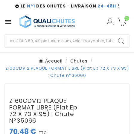
LE
N°1
DES CHUTES - LIVRAISON
24-48H
!

0

Accueil
Chutes
Z160CDV12 PLAQUE FORMAT LIBRE (Plat Ep 72 X 73 X 95)
: Chute n°35066
Z160CDV12 PLAQUE
FORMAT LIBRE (Plat Ep
72 X 73 X 95) : Chute
N°35066
70,48 €
TTC