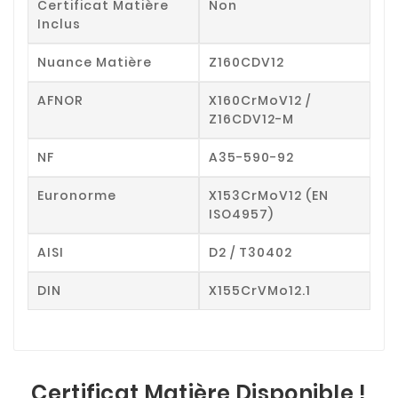
Certificat Matière
Non
Inclus
Nuance Matière
Z160CDV12
AFNOR
X160CrMoV12 /
Z16CDV12-M
NF
A35-590-92
Euronorme
X153CrMoV12 (EN
ISO4957)
AISI
D2 / T30402
DIN
X155CrVMo12.1
Certificat Matière Disponible !