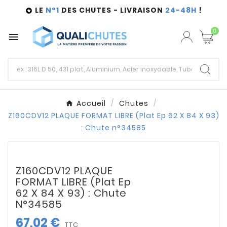
LE
N°1
DES CHUTES - LIVRAISON
24-48H
!

0

Accueil
Chutes
Z160CDV12 PLAQUE FORMAT LIBRE (Plat Ep 62 X 84 X 93)
: Chute n°34585
Z160CDV12 PLAQUE
FORMAT LIBRE (Plat Ep
62 X 84 X 93) : Chute
N°34585
67,02 €
TTC