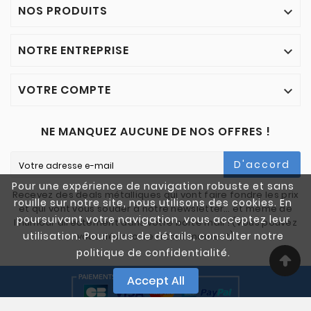
NOS PRODUITS

NOTRE ENTREPRISE

VOTRE COMPTE

NE MANQUEZ AUCUNE DE NOS OFFRES !
D'accord
Pour une expérience de navigation robuste et sans
Recevez des deals métalliques qui vont faire fondre les prix
rouille sur notre site, nous utilisons des cookies. En
et qui vont vous souder à notre newsletter… et même de
poursuivant votre navigation, vous acceptez leur
l'humour directement dans votre boîte mail ! (Vous pouvez
utilisation. Pour plus de détails, consulter notre
vous désinscrire à tout moment)
politique de confidentialité.
Accept All