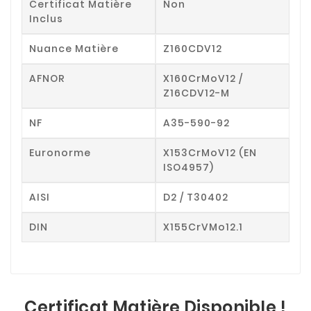
Certificat Matière
Non
Inclus
Nuance Matière
Z160CDV12
AFNOR
X160CrMoV12 /
Z16CDV12-M
NF
A35-590-92
Euronorme
X153CrMoV12 (EN
ISO4957)
AISI
D2 / T30402
DIN
X155CrVMo12.1
Certificat Matière Disponible !