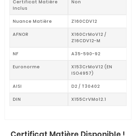
Certificat Matière
Non
Inclus
Nuance Matière
Z160CDV12
AFNOR
X160CrMoV12 /
Z16CDV12-M
NF
A35-590-92
Euronorme
X153CrMoV12 (EN
ISO4957)
AISI
D2 / T30402
DIN
X155CrVMo12.1
Certificat Matière Disponible !