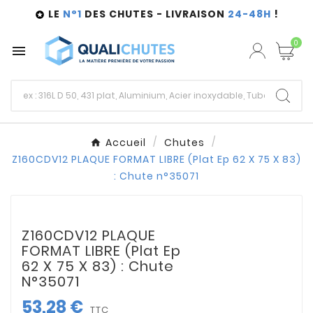
LE
N°1
DES CHUTES - LIVRAISON
24-48H
!

0

Accueil
Chutes
Z160CDV12 PLAQUE FORMAT LIBRE (Plat Ep 62 X 75 X 83)
: Chute n°35071
Z160CDV12 PLAQUE
FORMAT LIBRE (Plat Ep
62 X 75 X 83) : Chute
N°35071
53,28 €
TTC