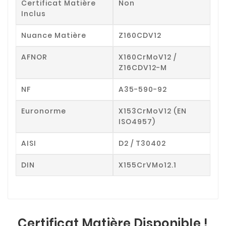
Certificat Matière
Non
Inclus
Nuance Matière
Z160CDV12
AFNOR
X160CrMoV12 /
Z16CDV12-M
NF
A35-590-92
Euronorme
X153CrMoV12 (EN
ISO4957)
AISI
D2 / T30402
DIN
X155CrVMo12.1
Certificat Matière Disponible !