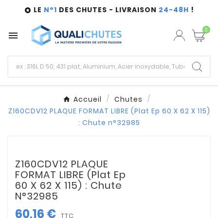
LE
N°1
DES CHUTES - LIVRAISON
24-48H
!

0

Accueil
Chutes
Z160CDV12 PLAQUE FORMAT LIBRE (Plat Ep 60 X 62 X 115)
: Chute n°32985
Z160CDV12 PLAQUE
FORMAT LIBRE (Plat Ep
60 X 62 X 115) : Chute
N°32985
60,16 €
TTC