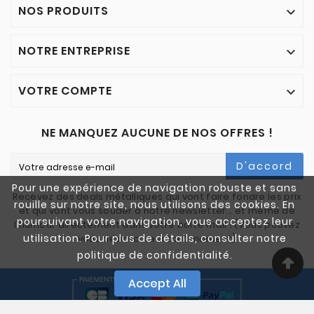
NOS PRODUITS

NOTRE ENTREPRISE

VOTRE COMPTE

NE MANQUEZ AUCUNE DE NOS OFFRES !
D'accord
Pour une expérience de navigation robuste et sans
Recevez des deals métalliques qui vont faire fondre les prix
rouille sur notre site, nous utilisons des cookies. En
et qui vont vous souder à notre newsletter… et même de
poursuivant votre navigation, vous acceptez leur
l'humour directement dans votre boîte mail ! (Vous pouvez
utilisation. Pour plus de détails, consulter notre
vous désinscrire à tout moment)
politique de confidentialité.
Accept All