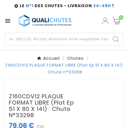
LE
N°1
DES CHUTES - LIVRAISON
24-48H
!

0

Accueil
Chutes
Z160CDV12 PLAQUE FORMAT LIBRE (Plat Ep 51 X 80 X 141)
: Chute n°33298
Z160CDV12 PLAQUE
FORMAT LIBRE (Plat Ep
51 X 80 X 141) : Chute
N°33298
79,06 €
TTC