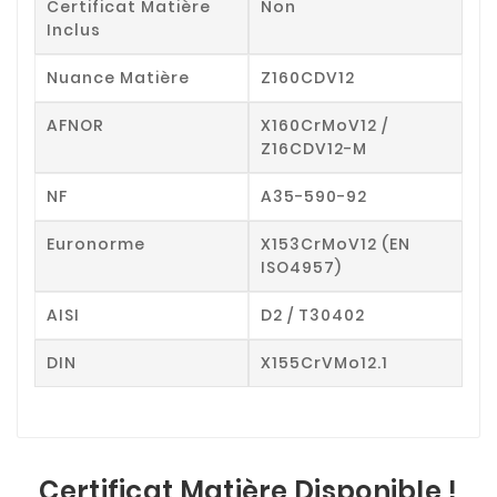
Certificat Matière
Non
Inclus
Nuance Matière
Z160CDV12
AFNOR
X160CrMoV12 /
Z16CDV12-M
NF
A35-590-92
Euronorme
X153CrMoV12 (EN
ISO4957)
AISI
D2 / T30402
DIN
X155CrVMo12.1
Certificat Matière Disponible !