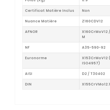
Certificat Matière Inclus
Non
Nuance Matière
Z160CDV12
AFNOR
X160CrMoV12 
M
NF
A35-590-92
Euronorme
X153CrMoV12 
ISO4957)
AISI
D2 / T30402
DIN
X155CrVMo12.