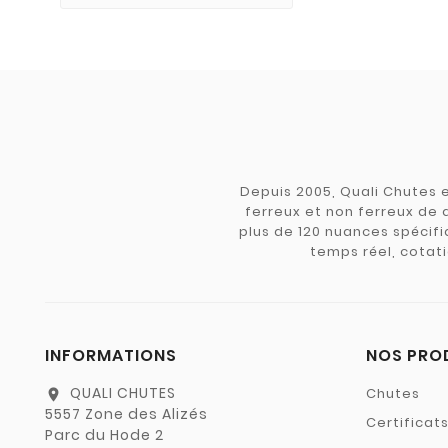
Depuis 2005, Quali Chutes e
ferreux et non ferreux de 
plus de 120 nuances spécifiq
temps réel, cotati
INFORMATIONS
NOS PRO
QUALI CHUTES
Chutes
location_on
5557 Zone des Alizés
Certificat
Parc du Hode 2