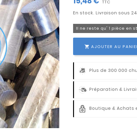
15,48 €
TTC
Il ne reste qu' 1 pièce en 
AJOUTER AU PANIE

Plus de 300 000 ch
Préparation & Livr
Boutique & Achats e