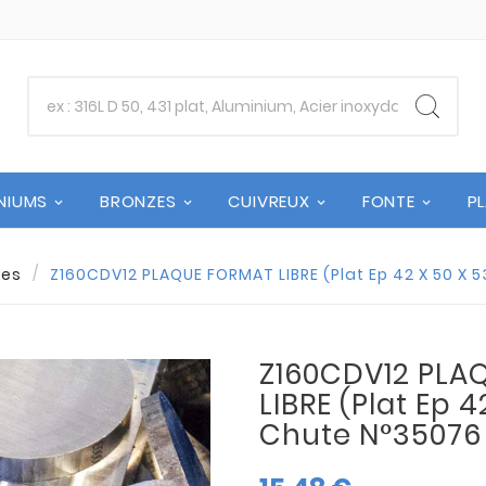
NIUMS
BRONZES
CUIVREUX
FONTE
P
tes
Z160CDV12 PLAQUE FORMAT LIBRE (Plat Ep 42 X 50 X 5
Z160CDV12 PLA
LIBRE (Plat Ep 4
Chute N°35076