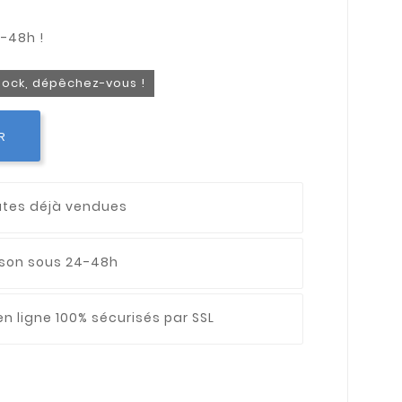
stock, dépêchez-vous !
R
utes déjà vendues
aison sous 24-48h
n ligne 100% sécurisés par SSL