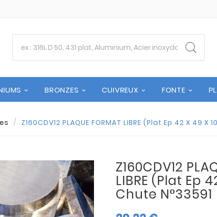
NIUMS
BRONZES
CUIVREUX
FONTE
P
es
Z160CDV12 PLAQUE FORMAT LIBRE (Plat Ep 42 X 49 X 1
Z160CDV12 PLA
LIBRE (Plat Ep 42
Chute N°33591