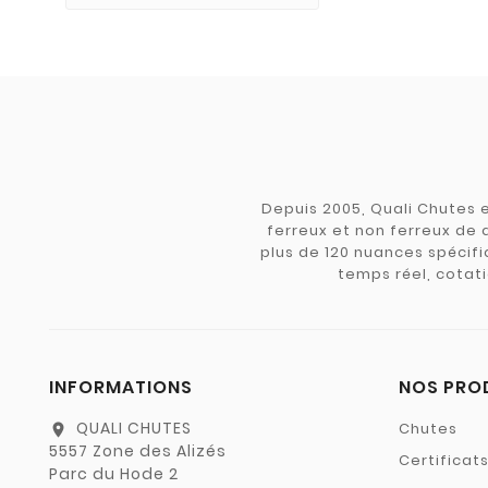
Depuis 2005, Quali Chutes e
ferreux et non ferreux de 
plus de 120 nuances spécifiq
temps réel, cotati
INFORMATIONS
NOS PRO
QUALI CHUTES
Chutes
location_on
5557 Zone des Alizés
Certificat
Parc du Hode 2