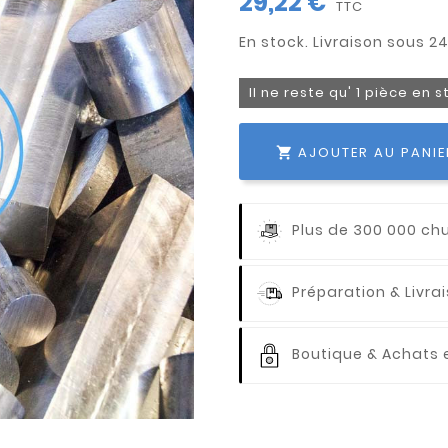
29,22 €
TTC
Il ne reste qu' 1 pièce en 
AJOUTER AU PANIE

Plus de 300 000 ch
Préparation & Livr
Boutique & Achats e