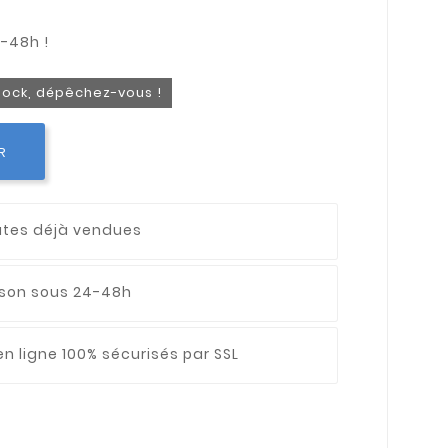
stock, dépêchez-vous !
R
utes déjà vendues
aison sous 24-48h
n ligne 100% sécurisés par SSL