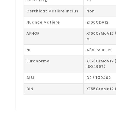
Certificat Matière Inclus
Non
Nuance Matière
Z160CDV12
AFNOR
X160CrMoV12 
M
NF
A35-590-92
Euronorme
X153CrMoV12 
ISO4957)
AISI
D2 / T30402
DIN
X155CrVMo12.