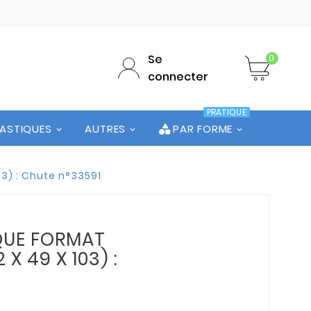
Se
0
connecter
PRATIQUE
LASTIQUES
AUTRES
PAR FORME
03) : Chute n°33591
QUE FORMAT
 X 49 X 103) :