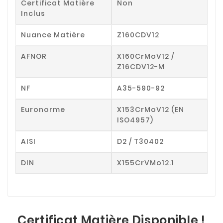
Certificat Matière
Non
Inclus
Nuance Matière
Z160CDV12
AFNOR
X160CrMoV12 /
Z16CDV12-M
NF
A35-590-92
Euronorme
X153CrMoV12 (EN
ISO4957)
AISI
D2 / T30402
DIN
X155CrVMo12.1
Certificat Matière Disponible !