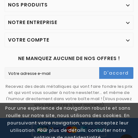
NOS PRODUITS

NOTRE ENTREPRISE

VOTRE COMPTE

NE MANQUEZ AUCUNE DE NOS OFFRES !
D'accord
Recevez des deals métalliques qui vont faire fondre les prix
et qui vont vous souder à notre newsletter… et même de
l'humour directement dans votre boîte mail ! (Vous pouvez
vous désinscrire à tout moment)
Pour une expérience de navigation robuste et sans
rouille sur notre site, nous utilisons des cookies. En
poursuivant votre navigation, vous acceptez leur
utilisation. Pour plus de détails, consulter notre
politique de confidentialité.