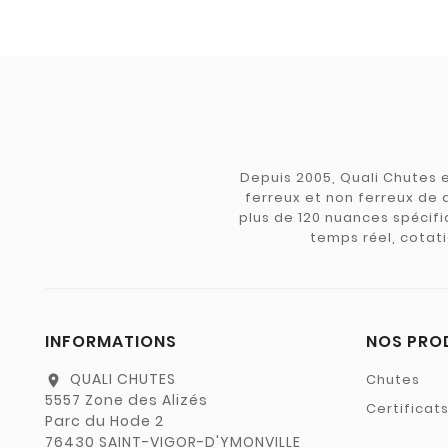
Depuis 2005, Quali Chutes e
ferreux et non ferreux de 
plus de 120 nuances spécifiq
temps réel, cotati
INFORMATIONS
NOS PRO
QUALI CHUTES
Chutes
location_on
5557 Zone des Alizés
Certificat
Parc du Hode 2
76430 SAINT-VIGOR-D'YMONVILLE