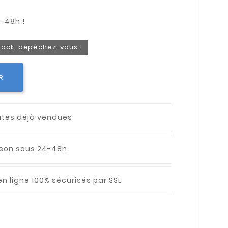
stock, dépêchez-vous !
R
utes déjà vendues
aison sous 24-48h
n ligne 100% sécurisés par SSL