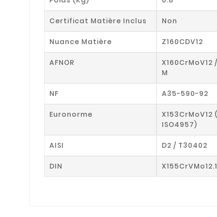
Certificat Matière Inclus
Non
Nuance Matière
Z160CDV12
AFNOR
X160CrMoV12 
M
NF
A35-590-92
Euronorme
X153CrMoV12 
ISO4957)
AISI
D2 / T30402
DIN
X155CrVMo12.