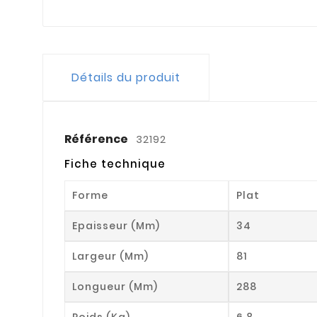
Détails du produit
Référence
32192
Fiche technique
Forme
Plat
Epaisseur (mm)
34
Largeur (mm)
81
Longueur (mm)
288
Poids (kg)
6.8