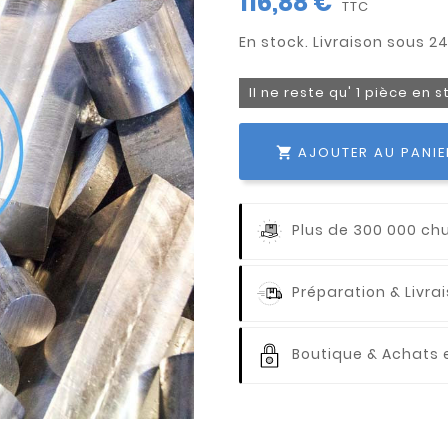
116,88 €
TTC
Il ne reste qu' 1 pièce en 
AJOUTER AU PANIE

Plus de 300 000 ch
Préparation & Livr
Boutique & Achats e