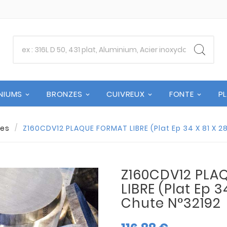
NIUMS
BRONZES
CUIVREUX
FONTE
P
es
Z160CDV12 PLAQUE FORMAT LIBRE (Plat Ep 34 X 81 X 2
Z160CDV12 PLA
LIBRE (Plat Ep 34
Chute N°32192