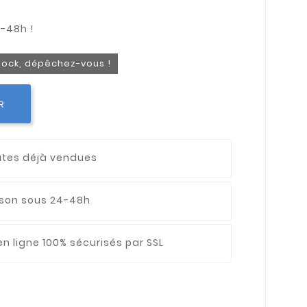
stock, dépêchez-vous !
R
utes déjà vendues
aison sous 24-48h
n ligne 100% sécurisés par SSL