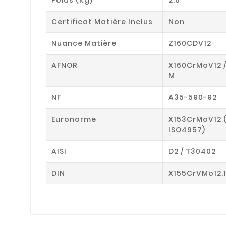
Certificat Matière Inclus
Non
Nuance Matière
Z160CDV12
AFNOR
X160CrMoV12 
M
NF
A35-590-92
Euronorme
X153CrMoV12 
ISO4957)
AISI
D2 / T30402
DIN
X155CrVMo12.