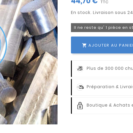
44,70 €
TTC
Il ne reste qu' 1 pièce en 
AJOUTER AU PANIE

Plus de 300 000 ch
Préparation & Livr
Boutique & Achats e