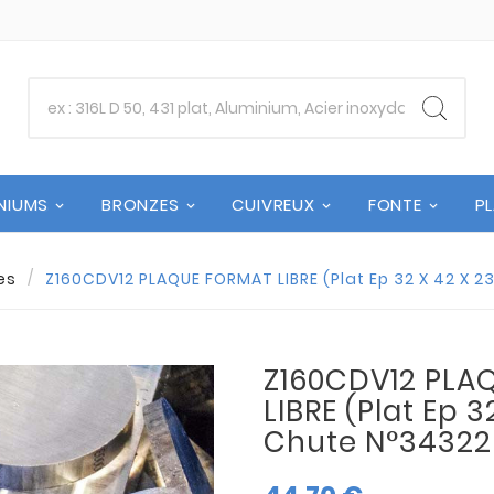
NIUMS
BRONZES
CUIVREUX
FONTE
P
es
Z160CDV12 PLAQUE FORMAT LIBRE (Plat Ep 32 X 42 X 2
Z160CDV12 PLA
LIBRE (Plat Ep 3
Chute N°34322