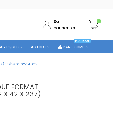
Se
0
connecter
PRATIQUE
LASTIQUES
AUTRES
PAR FORME
37) : Chute n°34322
QUE FORMAT
2 X 42 X 237) :