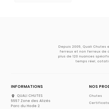
Depuis 2005, Quali Chutes e
ferreux et non ferreux de 
plus de 120 nuances spécifiq
temps réel, cotati
INFORMATIONS
NOS PRO
QUALI CHUTES
Chutes
location_on
5557 Zone des Alizés
Certificat
Parc du Hode 2