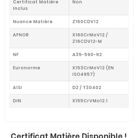
Certificat Matière
Non
Inclus
Nuance Matière
Z160CDV12
AFNOR
X160CrMoV12 /
Z16CDV12-M
NF
A35-590-92
Euronorme
X153CrMoV12 (EN
ISO4957)
AISI
D2 / T30402
DIN
X155CrVMo12.1
Certificat Matière Disponible !