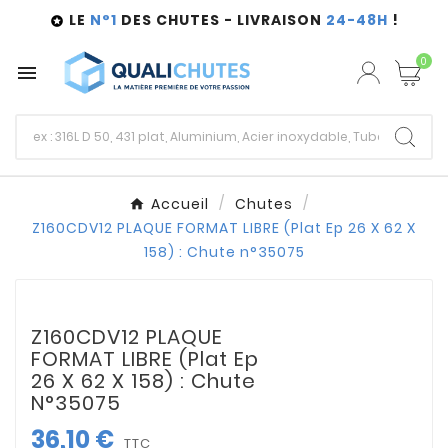
LE
N°1
DES CHUTES - LIVRAISON
24-48H
!

0

Accueil
Chutes
Z160CDV12 PLAQUE FORMAT LIBRE (Plat Ep 26 X 62 X
158) : Chute n°35075
Z160CDV12 PLAQUE
FORMAT LIBRE (Plat Ep
26 X 62 X 158) : Chute
N°35075
36,10 €
TTC