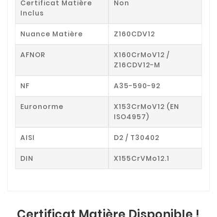
Certificat Matière
Non
Inclus
Nuance Matière
Z160CDV12
AFNOR
X160CrMoV12 /
Z16CDV12-M
NF
A35-590-92
Euronorme
X153CrMoV12 (EN
ISO4957)
AISI
D2 / T30402
DIN
X155CrVMo12.1
Certificat Matière Disponible !