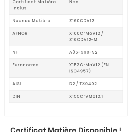
Certificat Matière
Non
Inclus
Nuance Matière
Z160CDV12
AFNOR
X160CrMoV12 /
Z16CDV12-M
NF
A35-590-92
Euronorme
X153CrMoV12 (EN
ISO4957)
AISI
D2 / T30402
DIN
X155CrVMo12.1
Certificat Matière Disponible !