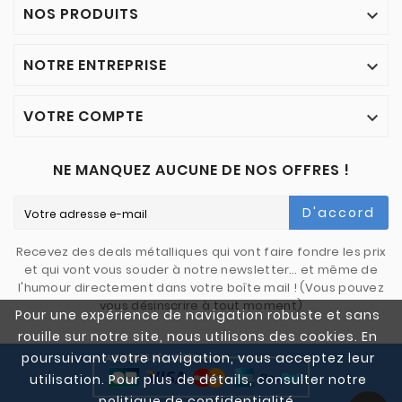
NOS PRODUITS

NOTRE ENTREPRISE

VOTRE COMPTE

NE MANQUEZ AUCUNE DE NOS OFFRES !
D'accord
Recevez des deals métalliques qui vont faire fondre les prix
et qui vont vous souder à notre newsletter… et même de
l'humour directement dans votre boîte mail ! (Vous pouvez
vous désinscrire à tout moment)
Pour une expérience de navigation robuste et sans
rouille sur notre site, nous utilisons des cookies. En
poursuivant votre navigation, vous acceptez leur
utilisation. Pour plus de détails, consulter notre
politique de confidentialité.