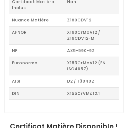
Certificat Matière
Non
Inclus
Nuance Matière
Z160CDV12
AFNOR
X160CrMoV12 /
Z16CDV12-M
NF
A35-590-92
Euronorme
X153CrMoV12 (EN
ISO4957)
AISI
D2 / T30402
DIN
X155CrVMo12.1
Certificat Matière Disponible !