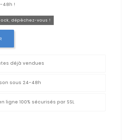
stock, dépêchez-vous !
R
utes déjà vendues
aison sous 24-48h
n ligne 100% sécurisés par SSL