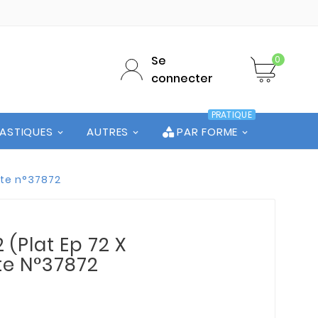
Se
0
connecter
PRATIQUE
LASTIQUES
AUTRES
PAR FORME
ute n°37872
 (Plat Ep 72 X
te N°37872