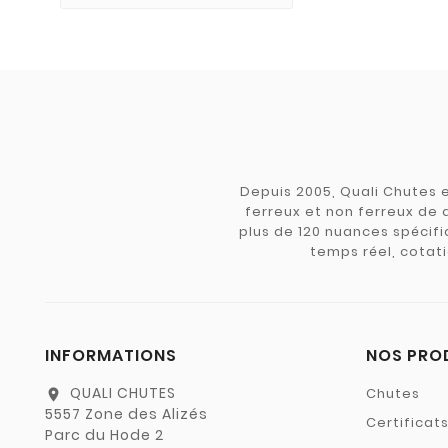
Depuis 2005, Quali Chutes e
ferreux et non ferreux de 
plus de 120 nuances spécifiq
temps réel, cotati
INFORMATIONS
NOS PRO
QUALI CHUTES
Chutes
location_on
5557 Zone des Alizés
Certificat
Parc du Hode 2