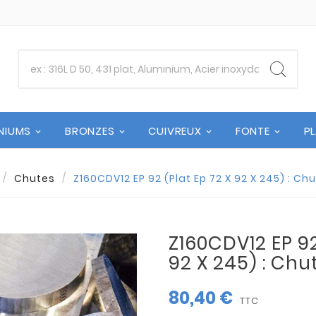
NIUMS
BRONZES
CUIVREUX
FONTE
P
Chutes
Z160CDV12 EP 92 (Plat Ep 72 X 92 X 245) : Ch
Z160CDV12 EP 92
92 X 245) : Chu
80,40 €
TTC