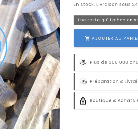
Il ne reste qu' 1 pièce en 
AJOUTER AU PANIE

Plus de 300 000 ch
Préparation & Livr
Boutique & Achats e