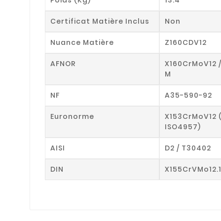
Certificat Matière Inclus
Non
Nuance Matière
Z160CDV12
AFNOR
X160CrMoV12 
M
NF
A35-590-92
Euronorme
X153CrMoV12 
ISO4957)
AISI
D2 / T30402
DIN
X155CrVMo12.