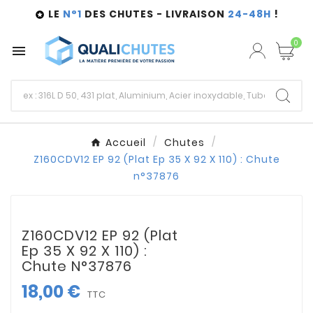
LE
N°1
DES CHUTES - LIVRAISON
24-48H
!

0

Accueil
Chutes
Z160CDV12 EP 92 (Plat Ep 35 X 92 X 110) : Chute
n°37876
Z160CDV12 EP 92 (Plat
Ep 35 X 92 X 110) :
Chute N°37876
18,00 €
TTC