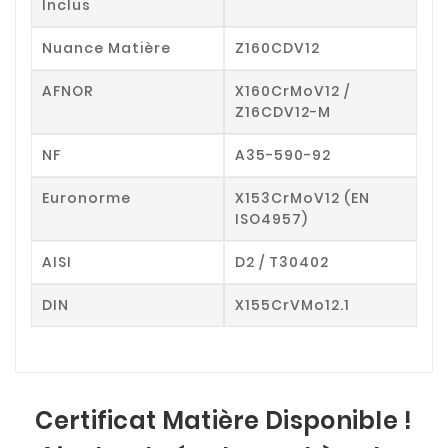
Inclus
Nuance Matière
Z160CDV12
AFNOR
X160CrMoV12 /
Z16CDV12-M
NF
A35-590-92
Euronorme
X153CrMoV12 (EN
ISO4957)
AISI
D2 / T30402
DIN
X155CrVMo12.1
Certificat Matière Disponible !