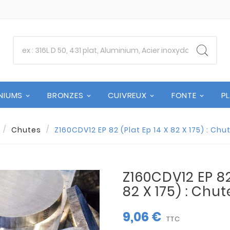
NIUMS
BRONZES
CUIVREUX
FONTE
P
Chutes
Z160CDV12 EP 82 (Plat Ep 14 X 82 X 175) : Ch
Z160CDV12 EP 82
82 X 175) : Chu
9,06 €
TTC