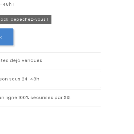
stock, dépêchez-vous !
R
utes déjà vendues
aison sous 24-48h
n ligne 100% sécurisés par SSL