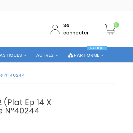
Se
0
connecter
PRATIQUE
LASTIQUES
AUTRES
PAR FORME
ute n°40244
 (Plat Ep 14 X
te N°40244