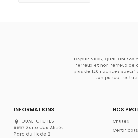
Depuis 2005, Quali Chutes e
ferreux et non ferreux de 
plus de 120 nuances spécifiq
temps réel, cotati
INFORMATIONS
NOS PRO
QUALI CHUTES
Chutes
location_on
5557 Zone des Alizés
Certificat
Parc du Hode 2