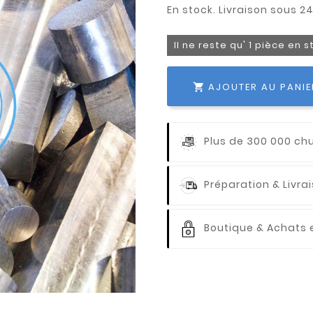
Il ne reste qu' 1 pièce en 
AJOUTER AU PANIE

Plus de 300 000 ch
Préparation & Livr
Boutique & Achats e