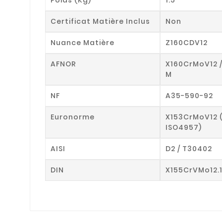
Certificat Matière Inclus
Non
Nuance Matière
Z160CDV12
AFNOR
X160CrMoV12 
M
NF
A35-590-92
Euronorme
X153CrMoV12 
ISO4957)
AISI
D2 / T30402
DIN
X155CrVMo12.