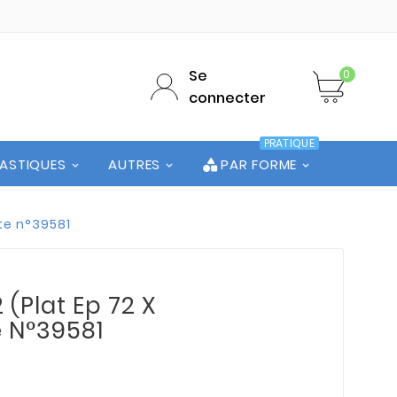
Se
0
connecter
PRATIQUE
LASTIQUES
AUTRES
PAR FORME
ute n°39581
 (Plat Ep 72 X
e N°39581