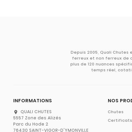
Depuis 2005, Quali Chutes e
ferreux et non ferreux de 
plus de 120 nuances spécifiq
temps réel, cotati
INFORMATIONS
NOS PRO
QUALI CHUTES
Chutes
location_on
5557 Zone des Alizés
Certificat
Parc du Hode 2
76430 SAINT-VIGOR-D'YMONVILLE