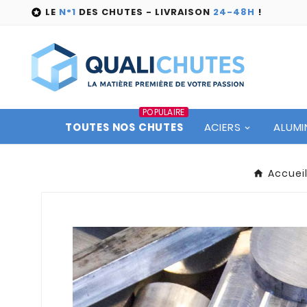
LE
N°1
DES CHUTES - LIVRAISON
24-48H
!

POPULAIRE
TOUTES NOS CHUTES
ACIERS
ALUMI
Accuei