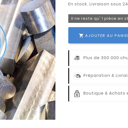
Il ne reste qu' 1 pièce en 
AJOUTER AU PANIE

Plus de 300 000 ch
Préparation & Livr
Boutique & Achats e