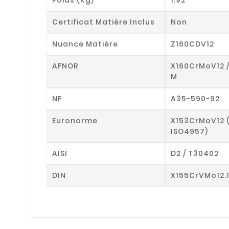
Certificat Matière Inclus
Non
Nuance Matière
Z160CDV12
AFNOR
X160CrMoV12 
M
NF
A35-590-92
Euronorme
X153CrMoV12 
ISO4957)
AISI
D2 / T30402
DIN
X155CrVMo12.