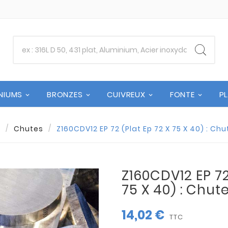
NIUMS
BRONZES
CUIVREUX
FONTE
P
l
Chutes
Z160CDV12 EP 72 (Plat Ep 72 X 75 X 40) : Ch
Z160CDV12 EP 72
75 X 40) : Chut
14,02 €
TTC