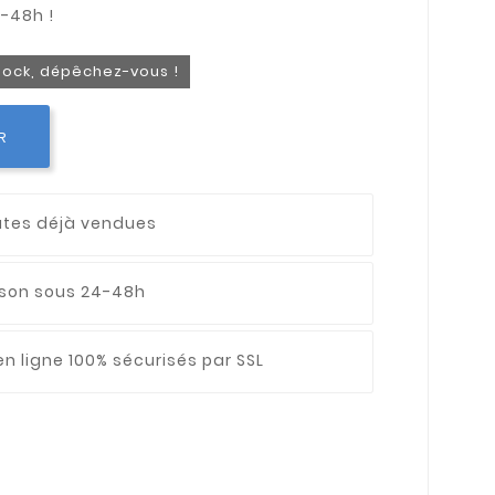
stock, dépêchez-vous !
R
utes déjà vendues
aison sous 24-48h
n ligne 100% sécurisés par SSL