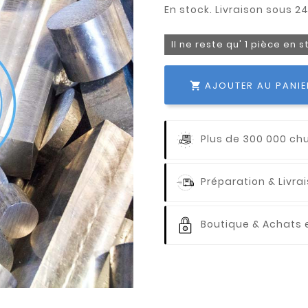
Il ne reste qu' 1 pièce en 
AJOUTER AU PANIE

Plus de 300 000 ch
Préparation & Livr
Boutique & Achats e