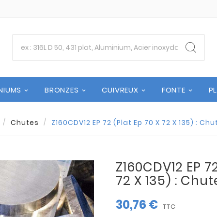
NIUMS
BRONZES
CUIVREUX
FONTE
P
Chutes
Z160CDV12 EP 72 (Plat Ep 70 X 72 X 135) : Ch
Z160CDV12 EP 72
72 X 135) : Chu
30,76 €
TTC