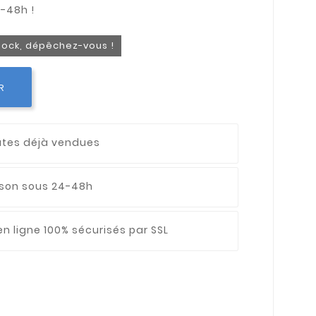
stock, dépêchez-vous !
R
utes déjà vendues
aison sous 24-48h
n ligne 100% sécurisés par SSL