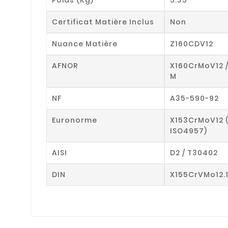
Certificat Matière Inclus
Non
Nuance Matière
Z160CDV12
AFNOR
X160CrMoV12 
M
NF
A35-590-92
Euronorme
X153CrMoV12 
ISO4957)
AISI
D2 / T30402
DIN
X155CrVMo12.