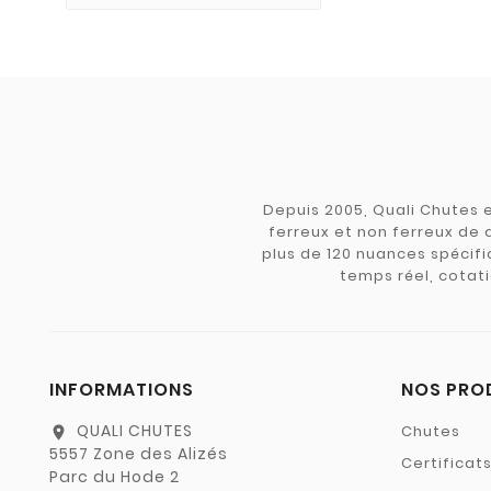
Depuis 2005, Quali Chutes e
ferreux et non ferreux de 
plus de 120 nuances spécifiq
temps réel, cotati
INFORMATIONS
NOS PRO
QUALI CHUTES
Chutes
location_on
5557 Zone des Alizés
Certificat
Parc du Hode 2