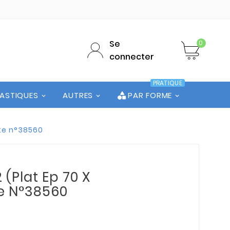
Se
0
connecter
PRATIQUE
LASTIQUES
AUTRES
PAR FORME
ute n°38560
 (Plat Ep 70 X
te N°38560