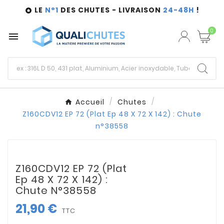
LE
N°1
DES CHUTES - LIVRAISON
24-48H
!

0

Accueil
Chutes
Z160CDV12 EP 72 (Plat Ep 48 X 72 X 142) : Chute
n°38558
Z160CDV12 EP 72 (Plat
Ep 48 X 72 X 142) :
Chute N°38558
21,90 €
TTC