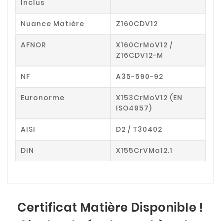
Inclus
Nuance Matière
Z160CDV12
AFNOR
X160CrMoV12 /
Z16CDV12-M
NF
A35-590-92
Euronorme
X153CrMoV12 (EN
ISO4957)
AISI
D2 / T30402
DIN
X155CrVMo12.1
Certificat Matière Disponible !