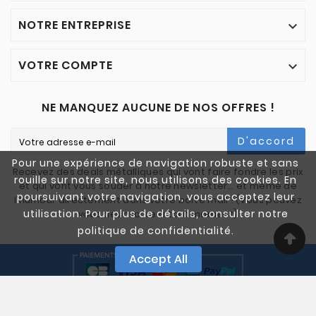
NOTRE ENTREPRISE

VOTRE COMPTE

NE MANQUEZ AUCUNE DE NOS OFFRES !
D'accord
Pour une expérience de navigation robuste et sans
Recevez des deals métalliques qui vont faire fondre les prix
rouille sur notre site, nous utilisons des cookies. En
et qui vont vous souder à notre newsletter… et même de
poursuivant votre navigation, vous acceptez leur
l'humour directement dans votre boîte mail ! (Vous pouvez
utilisation. Pour plus de détails, consulter notre
vous désinscrire à tout moment)
politique de confidentialité.
Accept All
© 2005-2025 Quali Chutes. Tous Droits Réservés